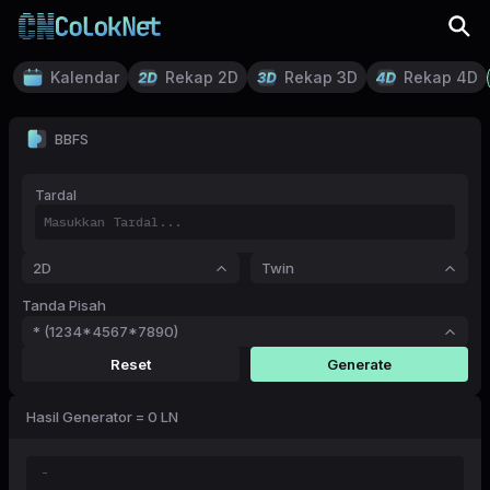
Kalendar
Rekap 2D
Rekap 3D
Rekap 4D
BBFS
Tardal
2D
Twin
Tanda Pisah
* (1234*4567*7890)
Reset
Generate
Hasil Generator = 0 LN