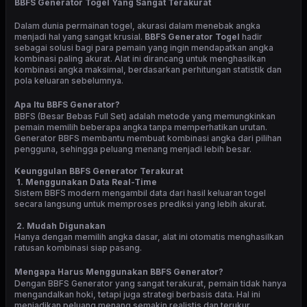
BBFS Generator Togel Yang Sangat Terakurat
Dalam dunia permainan togel, akurasi dalam menebak angka
menjadi hal yang sangat krusial.
BBFS Generator Togel
hadir
sebagai solusi bagi para pemain yang ingin mendapatkan angka
kombinasi paling akurat. Alat ini dirancang untuk menghasilkan
kombinasi angka maksimal, berdasarkan perhitungan statistik dan
pola keluaran sebelumnya.
Apa Itu BBFS Generator?
BBFS (Besar Bebas Full Set) adalah metode yang memungkinkan
pemain memilih beberapa angka tanpa memperhatikan urutan.
Generator BBFS membantu membuat kombinasi angka dari pilihan
pengguna, sehingga peluang menang menjadi lebih besar.
Keunggulan BBFS Generator Terakurat
1. Menggunakan Data Real-Time
Sistem BBFS modern mengambil data dari hasil keluaran togel
secara langsung untuk memproses prediksi yang lebih akurat.
2. Mudah Digunakan
Hanya dengan memilih angka dasar, alat ini otomatis menghasilkan
ratusan kombinasi siap pasang.
Mengapa Harus Menggunakan BBFS Generator?
Dengan BBFS Generator yang sangat terakurat, pemain tidak hanya
mengandalkan hoki, tetapi juga strategi berbasis data. Hal ini
menjadikan peluang menang semakin realistis dan terukur.