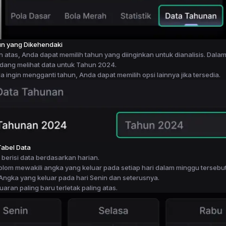
hun yang Dikehendaki
n atas, Anda dapat memilih tahun yang diinginkan untuk dianalisis. Dalam 
dang melihat data untuk Tahun 2024.
a ingin mengganti tahun, Anda dapat memilih opsi lainnya jika tersedia.
 Tabel Data
i berisi data berdasarkan harian.
olom mewakili angka yang keluar pada setiap hari dalam minggu tersebut
Angka yang keluar pada hari Senin dan seterusnya.
luaran paling baru terletak paling atas.