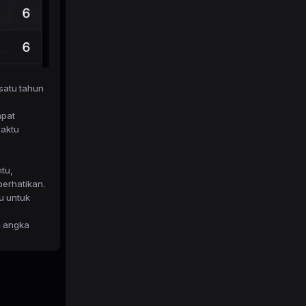
satu tahun
apat
waktu
ntu,
perhatikan.
u untuk
n angka