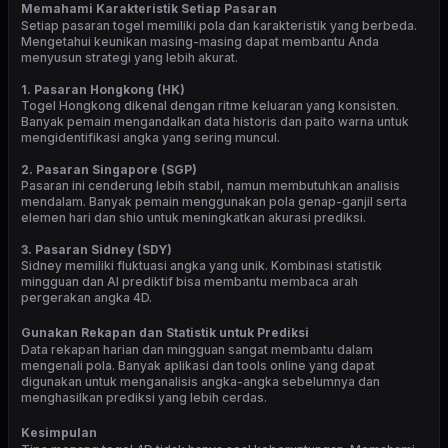
Memahami Karakteristik Setiap Pasaran
Setiap pasaran togel memiliki pola dan karakteristik yang berbeda.
Mengetahui keunikan masing-masing dapat membantu Anda
menyusun strategi yang lebih akurat.
1. Pasaran Hongkong (HK)
Togel Hongkong dikenal dengan ritme keluaran yang konsisten.
Banyak pemain mengandalkan data historis dan paito warna untuk
mengidentifikasi angka yang sering muncul.
2. Pasaran Singapore (SGP)
Pasaran ini cenderung lebih stabil, namun membutuhkan analisis
mendalam. Banyak pemain menggunakan pola genap-ganjil serta
elemen hari dan shio untuk meningkatkan akurasi prediksi.
3. Pasaran Sidney (SDY)
Sidney memiliki fluktuasi angka yang unik. Kombinasi statistik
mingguan dan AI prediktif bisa membantu membaca arah
pergerakan angka 4D.
Gunakan Rekapan dan Statistik untuk Prediksi
Data rekapan harian dan mingguan sangat membantu dalam
mengenali pola. Banyak aplikasi dan tools online yang dapat
digunakan untuk menganalisis angka-angka sebelumnya dan
menghasilkan prediksi yang lebih cerdas.
Kesimpulan