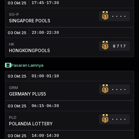
17:45
-
17:30
03 Okt 25
SG-P
SINGAPORE POOLS
23:00
-
22:30
03 Okt 25
HK
8717
HONGKONGPOOLS
Pasaran Lainnya
01:00
-
01:10
03 Okt 25
GRM
GERMANY PLUS5
06:15
-
06:30
03 Okt 25
PLD
POLANDIA LOTTERY
14:00
-
14:30
03 Okt 25