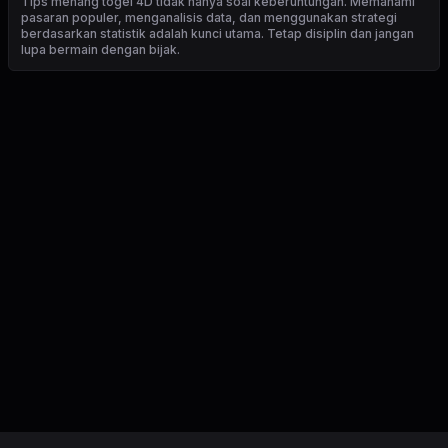
Tips menang togel 4D tidak hanya soal keberuntungan. Memahami
pasaran populer, menganalisis data, dan menggunakan strategi
berdasarkan statistik adalah kunci utama. Tetap disiplin dan jangan
lupa bermain dengan bijak.