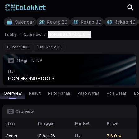
Kalendar
Rekap 2D
Rekap 3D
Rekap 4D
Lobby
/
Overview
/
HONGKONGPOOLS
Buka :
23:00
Tutup :
22:30
TUTUP
11 Agt
HK
HONGKONGPOOLS
Overview
Result
Paito Harian
Paito Warna
Pola Dasar
Bo
Overview
Hari
Tanggal
Market
Prize
Senin
10 Agt 26
HK
7604