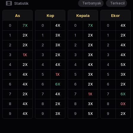
Statistik
Terbanyak
Terkecil
As
Kop
Kepala
Ekor
0
7
X
0
4
X
0
7
X
0
4
X
1
2
X
1
3
X
1
2
X
1
2
X
2
2
X
2
3
X
2
2
X
2
4
X
3
1
X
3
2
X
3
3
X
3
4
X
4
2
X
4
4
X
4
4
X
4
5
X
5
4
X
5
1
X
5
3
X
5
3
X
6
4
X
6
6
X
6
2
X
6
2
X
7
2
X
7
4
X
7
1
X
7
6
X
8
4
X
8
2
X
8
3
X
8
0
X
9
4
X
9
3
X
9
5
X
9
2
X