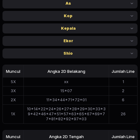
As
Kop
Kepala
Ekor
Shio
Muncul
Angka 2D
Belakang
Jumlah Line
5
X
xx
1
3
X
15*07
2
2
X
11*34*44*71*72*01
6
10*14*22*24*26*27*28*29*30*33*3
1
X
9*42*46*47*51*57*63*65*67*69*7
26
7*81*82*92*97*03
Muncul
Angka 2D
Tengah
Jumlah Line