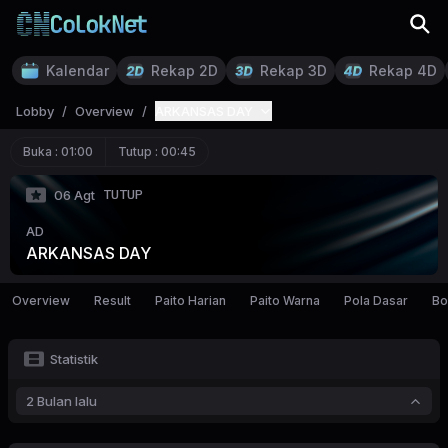
Kalendar
Rekap 2D
Rekap 3D
Rekap 4D
Lobby
/
Overview
/
ARKANSAS DAY
Buka :
01:00
Tutup :
00:45
TUTUP
06 Agt
AD
ARKANSAS DAY
Overview
Result
Paito Harian
Paito Warna
Pola Dasar
Bo
Statistik
2 Bulan lalu