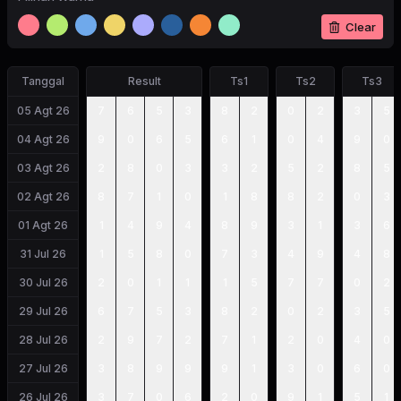
Clear
Tanggal
Result
Ts1
Ts2
Ts3
05 Agt 26
7
6
5
3
8
2
0
2
3
5
04 Agt 26
9
0
6
5
6
1
0
4
9
0
03 Agt 26
2
8
0
3
3
2
5
2
8
5
02 Agt 26
8
7
1
0
1
8
8
2
0
3
01 Agt 26
1
4
9
4
8
9
3
1
3
6
31 Jul 26
1
5
8
0
7
3
4
9
4
8
30 Jul 26
2
0
1
1
1
5
7
7
0
2
29 Jul 26
6
7
5
3
8
2
0
2
3
5
28 Jul 26
2
9
7
2
7
1
2
0
4
0
27 Jul 26
3
8
9
9
9
1
3
0
6
0
26 Jul 26
3
7
0
6
2
0
9
1
5
1