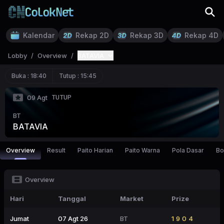
Kalendar
Rekap 2D
Rekap 3D
Rekap 4D
Lobby
/
Overview
/
BATAVIA
Buka :
18:40
Tutup :
15:45
TUTUP
09 Agt
BT
BATAVIA
Overview
Result
Paito Harian
Paito Warna
Pola Dasar
Bo
Overview
Hari
Tanggal
Market
Prize
Jumat
07 Agt 26
BT
1904