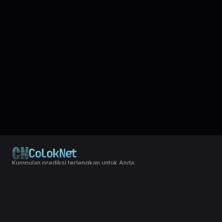
Kumpulan prediksi terlengkap untuk Anda.
© 2024 Copyright LXGroup. All rights reserved.
Terms & Conditions
|
Privacy Policy
Kumpulan data lengkap untuk mudah yang telah di simpulkan dari
result togel BATAVIA, statistik, shio dll