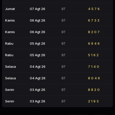
Jumat
07 Agt 26
BT
4576
Kamis
06 Agt 26
BT
6733
Kamis
06 Agt 26
BT
8207
Rabu
05 Agt 26
BT
6946
Rabu
05 Agt 26
BT
5162
Selasa
04 Agt 26
BT
7140
Selasa
04 Agt 26
BT
8049
Senin
03 Agt 26
BT
8820
Senin
03 Agt 26
BT
2193