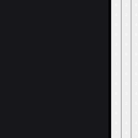
6
2
8
4
2
4
0
3
4
0
9
8
3
9
1
0
8
9
1
5
2
3
6
6
6
0
2
8
3
4
5
2
5
9
1
1
9
4
4
7
4
3