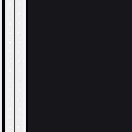
9
3
3
6
7
8
8
3
7
2
9
4
1
4
9
4
0
0
2
3
8
6
6
3
2
7
6
6
5
1
3
3
2
0
2
1
4
6
4
7
8
3
5
5
0
0
1
6
9
7
2
7
5
6
7
3
9
0
1
8
3
0
1
7
0
0
3
3
4
2
4
7
3
4
1
8
6
4
6
6
5
3
1
2
2
3
6
6
9
7
6
7
8
9
3
4
5
3
3
7
4
1
8
0
6
1
0
8
4
2
3
7
6
2
2
8
2
1
7
0
9
8
6
0
2
6
5
0
3
4
2
8
3
2
5
9
4
5
3
2
1
3
5
0
2
9
7
5
0
5
8
9
3
6
0
7
9
8
3
9
1
9
9
5
1
1
3
7