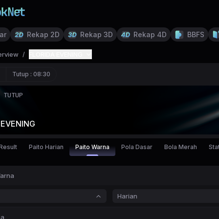
ar
Rekap 2D
Rekap 3D
Rekap 4D
BBFS
erview
/
FLORIDA EVENING
Tutup :
08:30
TUTUP
 EVENING
Result
Paito Harian
Paito Warna
Pola Dasar
Bola Merah
Stat
Warna
Harian
na