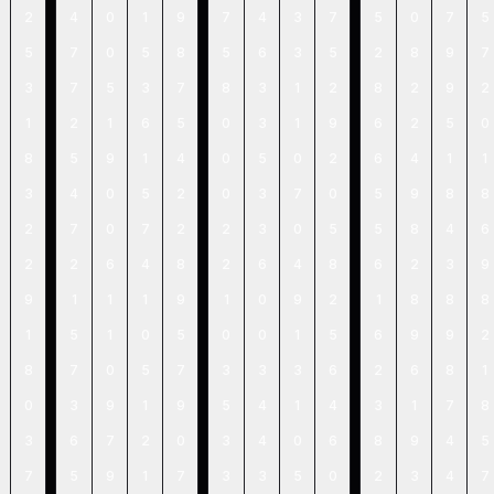
2
4
0
1
9
7
4
3
7
5
0
7
5
5
7
0
5
8
5
6
3
5
2
8
9
7
3
7
5
3
7
8
3
1
2
8
2
9
2
1
2
1
6
5
0
3
1
9
6
2
5
0
8
5
9
1
4
0
5
0
2
6
4
1
1
3
4
0
5
2
0
3
7
0
5
9
8
8
2
7
0
7
2
2
3
0
5
5
8
4
6
2
2
6
4
8
2
6
4
8
6
2
3
9
9
1
1
1
9
1
0
9
2
1
8
8
8
1
5
1
0
5
0
0
1
5
6
9
9
2
8
7
0
5
7
3
3
3
6
2
6
8
1
0
3
9
1
9
5
4
1
4
3
1
7
8
3
6
7
2
0
3
4
0
6
8
9
4
5
7
5
9
1
7
3
3
5
0
2
3
4
7