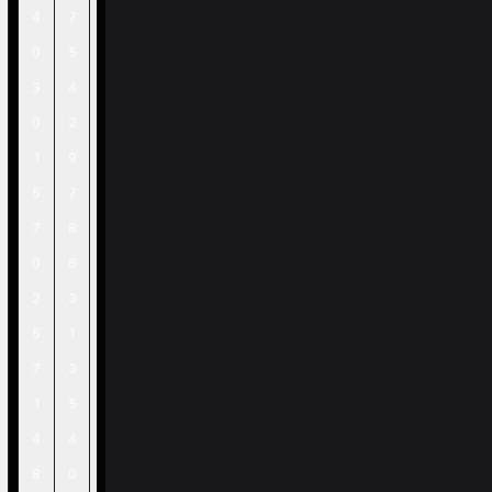
4
7
9
7
4
7
8
7
8
9
3
5
0
5
9
8
1
4
7
9
9
8
0
9
3
4
3
3
7
8
7
7
2
2
3
9
0
2
4
4
8
7
8
0
3
1
7
3
1
9
7
0
3
8
6
8
6
3
1
3
5
7
3
5
7
6
4
7
7
2
3
8
7
8
0
9
0
3
6
0
0
4
0
9
0
6
2
5
4
0
2
5
0
7
7
9
2
3
4
2
4
5
8
4
0
1
7
7
5
1
8
2
7
4
7
1
3
4
7
2
7
3
7
3
9
6
7
1
9
7
2
3
1
5
8
6
5
8
6
0
5
9
2
9
4
4
0
4
8
7
0
5
8
0
3
5
8
0
8
8
2
7
4
8
9
4
8
7