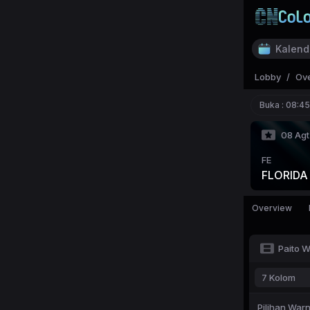
Kalend
Lobby
/
Ov
Buka :
08:45
08 Agt
FE
FLORIDA
Overview
Paito 
7 Kolom
Pilihan War