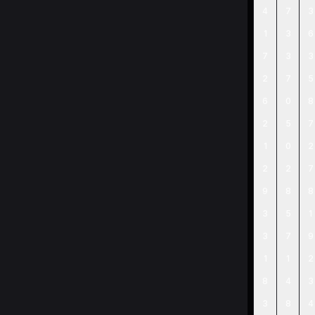
4
7
3
1
3
6
7
3
3
2
7
5
6
0
8
2
5
7
1
0
2
2
2
7
9
8
8
3
5
1
3
7
9
1
1
2
8
4
3
3
8
4