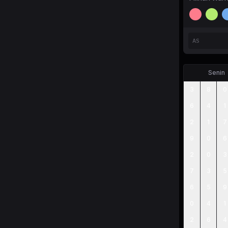
Senin
3
8
0
6
4
1
2
1
7
9
0
6
2
0
3
7
3
5
6
5
9
0
4
1
2
6
4