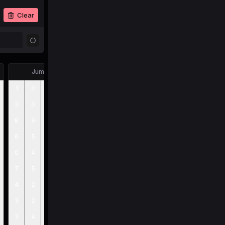
Clear
Jumat
Sabtu
Minggu
1
0
4
8
•
•
•
•
•
•
•
•
3
0
1
8
0
8
8
0
1
8
7
0
8
9
7
2
7
0
3
0
9
1
1
0
6
5
9
0
5
5
8
8
4
9
4
4
0
4
4
1
1
5
1
4
3
8
1
8
7
5
7
6
7
8
7
8
4
4
2
1
4
2
7
4
4
0
9
7
1
4
6
3
3
2
3
0
3
5
4
0
6
7
6
9
3
4
0
5
5
2
4
4
1
2
5
0