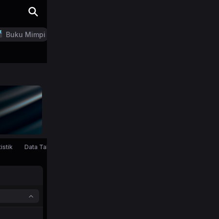
Buku Mimpi
LN Generator
istik
Data Tahunan