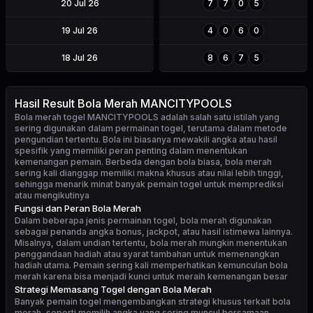
20 Jul 26
7
7
0
5
19 Jul 26
4
0
6
0
18 Jul 26
8
6
7
5
Hasil Result Bola Merah MANCITYPOOLS
Bola merah togel MANCITYPOOLS
adalah salah satu istilah yang
sering digunakan dalam permainan togel, terutama dalam metode
pengundian tertentu. Bola ini biasanya mewakili angka atau hasil
spesifik yang memiliki peran penting dalam menentukan
kemenangan pemain. Berbeda dengan bola biasa, bola merah
sering kali dianggap memiliki makna khusus atau nilai lebih tinggi,
sehingga menarik minat banyak pemain togel untuk memprediksi
atau mengikutinya
Fungsi dan Peran Bola Merah
Dalam beberapa jenis permainan togel, bola merah digunakan
sebagai penanda angka bonus, jackpot, atau hasil istimewa lainnya.
Misalnya, dalam undian tertentu, bola merah mungkin menentukan
penggandaan hadiah atau syarat tambahan untuk memenangkan
hadiah utama. Pemain sering kali memperhatikan kemunculan bola
merah karena bisa menjadi kunci untuk meraih kemenangan besar
Strategi Memasang Togel dengan Bola Merah
Banyak pemain togel mengembangkan strategi khusus terkait bola
merah, seperti memilih angka yang sering muncul bersamaan