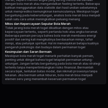
dengan bola merah atau mengandalkan feeling tertentu. Beberapa
bahkan menggunakan data statistik dari hasil undian sebelumnya
untuk memprediksi kemungkinan kemunculannya. Meskipun togel
bergantung pada keberuntungan, analisis bola merah bisa menjadi
salah satu cara untuk meningkatkan peluang menang
Mitos dan Kepercayaan Seputar Bola Merah
Tidak jarang bola merah togel dikaitkan dengan mitos atau
kepercayaan tertentu, seperti pertanda hoki atau angka keramat.
Beberapa pemain percaya bahwa bola merah membawa energi
positif dan sering kali mengikutinya berdasarkan mimpi, tafsir
mimpi, atau petunjuk spiritual. Hal ini menunjukkan betapa kuatnya
pengaruh psikologis dan budaya dalam permainan togel
Kesimpulan dan Saran Bermain
Meskipun bola merah togel menarik perhatian banyak pemain,
penting untuk diingat bahwa togel tetaplah permainan untung-
untungan. Jangan terlalu bergantung pada bola merah atau strategi
tertentu tanpa mempertimbangkan risiko finansial. Bermainlah
secara bijak, tentukan batas modal, dan nikmati prosesnya tanpa
tekanan. Jika bermain untuk hiburan, bola merah bisa menjadi
elemen seru yang menambah keseruan permainan togel