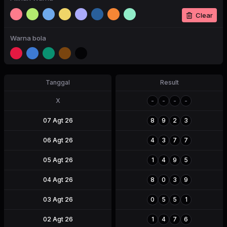
Clear
Warna bola
Tanggal
Result
X
-
-
-
-
07 Agt 26
8
9
2
3
06 Agt 26
4
3
7
7
05 Agt 26
1
4
9
5
04 Agt 26
8
0
3
9
03 Agt 26
0
5
5
1
02 Agt 26
1
4
7
6