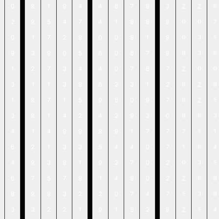
0
8
1
9
4
4
6
7
8
3
2
2
6
2
9
5
4
7
4
1
8
8
8
0
0
7
0
1
7
2
8
0
0
8
1
9
0
3
5
9
3
9
0
5
6
0
6
7
8
8
3
6
1
2
7
3
4
4
0
7
6
7
2
0
0
3
1
1
3
8
6
2
3
1
2
9
2
8
1
8
7
1
5
9
5
0
9
7
9
2
5
3
8
1
4
2
4
2
9
3
0
8
6
3
4
1
4
9
9
8
9
1
7
7
7
5
1
6
2
1
3
3
5
4
4
0
7
1
6
4
4
9
3
8
1
9
2
7
0
2
0
3
5
6
7
5
7
8
1
4
8
0
2
2
6
8
8
9
8
3
2
2
0
7
4
7
5
3
8
3
3
2
2
1
9
1
5
2
8
2
5
4