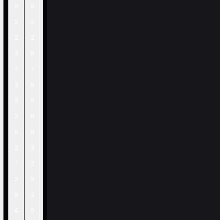
0
5
6
2
4
0
1
0
8
2
9
1
2
4
3
5
7
2
8
2
3
8
9
6
2
2
9
0
0
4
6
8
3
5
3
6
3
9
4
1
8
4
0
9
0
2
3
3
4
7
9
5
9
3
5
0
4
1
1
7
3
6
0
8
1
9
9
0
3
1
5
2
0
9
7
5
4
2
5
9
2
6
7
6
2
8
6
1
4
3
1
0
9
2
0
4
5
9
6
3
0
1
9
1
8
5
1
4
2
3
0
9
1
4
6
4
7
7
4
9
1
2
9
9
8
3
4
2
1
0
8
3
2
5
8
7
0
3
5
0
2
2
9
7
9
2
3
4
7
2
6
6
3
6
8
1
4
0
5
6
8
6
0
2
0
0
4
1