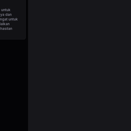
 untuk
aya dan
ingat untuk
dalkan
hasilan