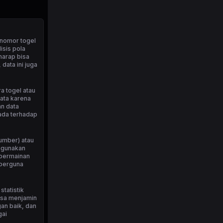
 nomor togel
isis pola
harap bisa
data ini juga
a togel atau
data karena
n data
ada terhadap
umber) atau
nggunakan
 permainan
p berguna
statistik
bisa menjamin
an baik, dan
gai