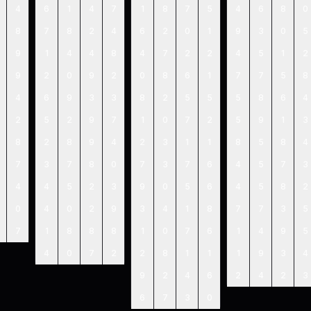
4
6
1
4
7
1
8
7
5
4
6
8
0
8
7
8
2
4
6
2
0
1
9
3
0
5
9
1
4
4
8
4
7
2
2
4
5
1
2
9
2
0
9
2
0
8
6
1
7
7
5
8
4
6
9
3
3
8
2
5
5
5
8
6
4
2
5
2
9
7
1
0
7
2
5
9
1
3
8
2
8
9
4
2
3
1
1
8
5
8
4
7
3
7
8
0
7
3
7
6
4
5
7
3
4
4
5
2
3
9
0
5
6
4
5
8
2
0
4
0
2
9
3
4
1
8
7
7
3
5
7
1
8
8
8
1
0
7
6
1
4
9
5
4
0
7
2
2
8
1
1
1
9
3
4
9
2
4
6
2
4
2
3
6
7
3
0