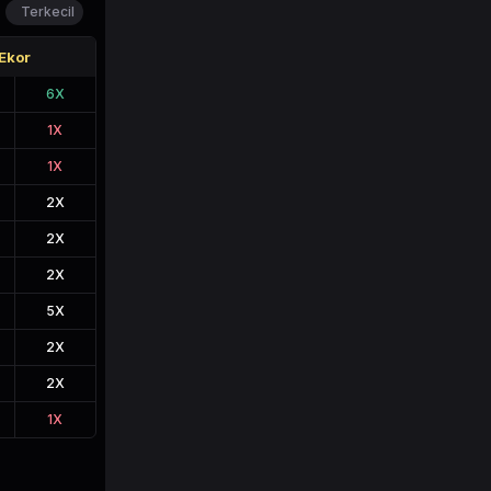
Terkecil
Ekor
6
X
1
X
1
X
2
X
2
X
2
X
5
X
2
X
2
X
1
X