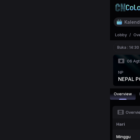
Kalend
Lobby
/
Ov
Buka :
14:30
06 Agt
NP
NEPAL 
Overview
Overvi
Hari
Minggu