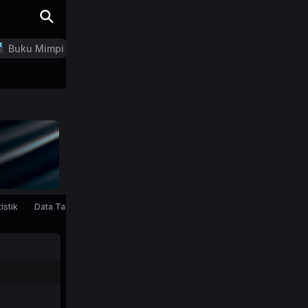
Buku Mimpi
LN Generator
istik
Data Tahunan