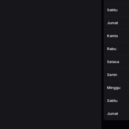
Sabtu
Jumat
Kamis
Rabu
Selasa
Senin
Minggu
Sabtu
Jumat