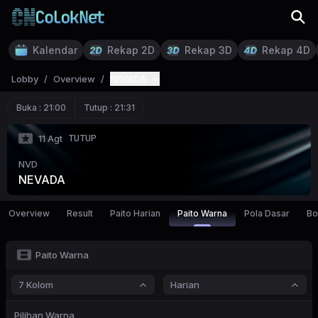
Kalendar
Rekap 2D
Rekap 3D
Rekap 4D
Lobby
/
Overview
/
NEVADA
Buka :
21:00
Tutup :
21:31
TUTUP
11 Agt
NVD
NEVADA
Overview
Result
Paito Harian
Paito Warna
Pola Dasar
Bo
Paito Warna
7 Kolom
Harian
Pilihan Warna