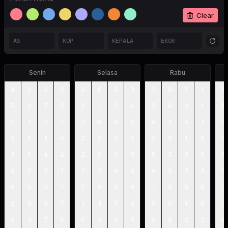
Clear
Senin
Selasa
Rabu
4
0
2
9
2
6
8
3
0
8
7
5
5
5
0
7
2
2
1
3
4
3
8
0
1
8
5
1
3
1
3
8
9
0
9
4
5
7
0
5
0
4
9
2
9
3
8
0
8
1
6
3
7
1
4
2
2
0
9
5
5
7
3
6
9
9
2
5
1
1
7
6
8
4
5
2
2
0
6
0
3
1
2
6
5
9
1
9
5
8
0
2
8
5
7
1
4
7
3
5
0
1
9
0
9
4
7
5
0
5
3
5
3
8
2
2
6