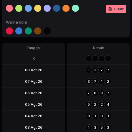
Clear
Warna bola
Tanggal
Result
X
-
-
-
-
08 Agt 26
1
3
7
7
07 Agt 26
3
7
1
2
06 Agt 26
7
0
9
7
05 Agt 26
5
2
2
4
04 Agt 26
9
1
8
1
03 Agt 26
4
3
5
3