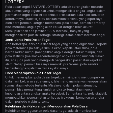
LOTTERY
Pola dasar togel SANTAFE LOTTERY
adalah serangkaian metode
atau rumus yang digunakan untuk menganalisis angka-angka dalam
permainan togel. Pola ini dibentuk berdasarkan data hasil keluaran
sebelumnya, statistik, atau bahkan mitos tertentu yang dipercaya
oleh para pemain. Dengan memahami pola dasar, pemain berharap
bisa menebak angka yang akan keluar dengan lebih akurat.
Meskipun tidak ada jaminan 100% berhasil, banyak yang
mengandalkan pola ini sebagai strategi utama dalam bermain togel
Jenis-Jenis Pola Dasar Togel
Ada beberapa jenis pola dasar togel yang sering digunakan, seperti
pola matematis (misalnya rumus ekor, kepala, atau shio), pola
berdasarkan mimpi (mengaitkan angka dengan tafsir mimpi), dan
pola statistik (melihat kecenderungan angka sering muncul). Selain
itu, ada juga pola yang mengikuti pergerakan pasar atau kejadian
alam. Setiap pemain biasanya memiliki preferensi pola sendiri
tergantung pengalaman dan keyakinannya
Cara Menerapkan Pola Dasar Togel
Untuk menerapkan pola dasar togel, pemain perlu mengumpulkan
data hasil keluaran sebelumnya, lalu menganalisisnya menggunakan
rumus atau metode tertentu. Misalnya, dalam pola matematis,
pemain bisa menghitung jumlah angka tertentu atau mencari
hubungan antara angka-angka tersebut. Sementara itu, pola statistik
membutuhkan pengamatan terhadap frekuensi kemunculan angka
dalam periode waktu tertentu
Kelebihan dan Kekurangan Menggunakan Pola Dasar
Kelebihan menggunakan pola dasar togel adalah memberikan