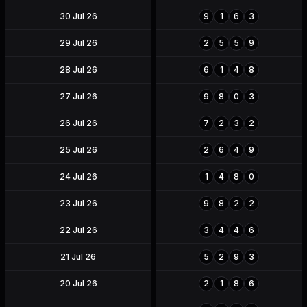
30 Jul 26
9
1
6
3
29 Jul 26
2
5
5
9
28 Jul 26
6
1
4
8
27 Jul 26
9
8
0
3
26 Jul 26
7
2
3
2
25 Jul 26
2
6
4
9
24 Jul 26
1
4
8
0
23 Jul 26
9
8
2
2
22 Jul 26
3
4
4
6
21 Jul 26
5
2
9
3
20 Jul 26
2
1
8
6