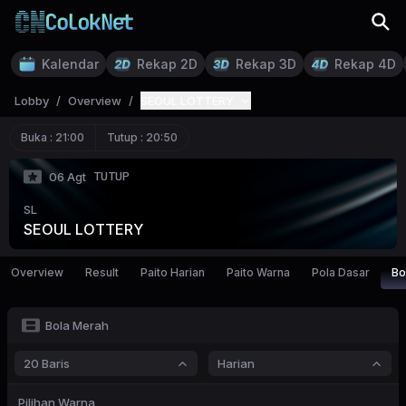
Kalendar
Rekap 2D
Rekap 3D
Rekap 4D
Lobby
/
Overview
/
SEOUL LOTTERY
Buka :
21:00
Tutup :
20:50
TUTUP
06 Agt
SL
SEOUL LOTTERY
Overview
Result
Paito Harian
Paito Warna
Pola Dasar
Bo
Bola Merah
20 Baris
Harian
Pilihan Warna