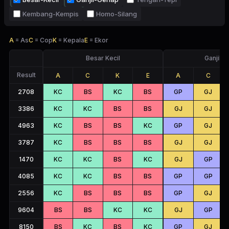
Kembang-Kempis
Homo-Silang
A
=
As
C
=
Cop
K
=
Kepala
E
=
Ekor
Besar Kecil
Ganjil 
Result
A
C
K
E
A
C
2708
KC
BS
KC
BS
GP
GJ
3386
KC
KC
BS
BS
GJ
GJ
4963
KC
BS
BS
KC
GP
GJ
3787
KC
BS
BS
BS
GJ
GJ
1470
KC
KC
BS
KC
GJ
GP
4085
KC
KC
BS
BS
GP
GP
2556
KC
BS
BS
BS
GP
GJ
9604
BS
BS
KC
KC
GJ
GP
8150
BS
KC
BS
KC
GP
GJ