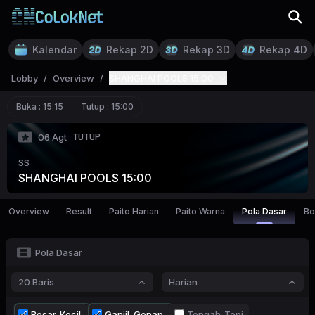
Kalendar
Rekap 2D
Rekap 3D
Rekap 4D
Lobby
/
Overview
/
SHANGHAI POOLS 15:00
Buka :
15:15
Tutup :
15:00
TUTUP
06 Agt
SS
SHANGHAI POOLS 15:00
Overview
Result
Paito Harian
Paito Warna
Pola Dasar
Bo
Pola Dasar
20 Baris
Harian
Besar-Kecil
Ganjil-Genap
Tengah-Tepi