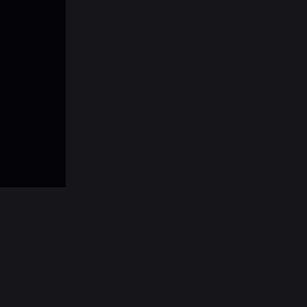
EN LOTTERY,