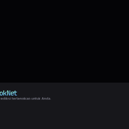
ediksi terlengkap untuk Anda.
right LXGroup. All rights reserved.
ditions
|
Privacy Policy
ogel mencakup data tentang angka yang sering muncul, peluang menang, dan 
umnya. Informasi ini dapat membantu pemain membuat keputusan yang lebih 
ka.