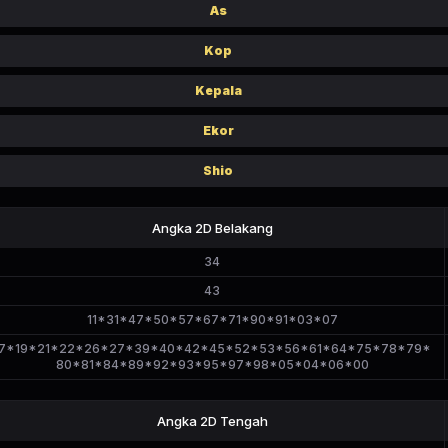
As
Kop
Kepala
Ekor
Shio
Angka 2D
Belakang
34
43
11*31*47*50*57*67*71*90*91*03*07
17*19*21*22*26*27*39*40*42*45*52*53*56*61*64*75*78*79*
80*81*84*89*92*93*95*97*98*05*04*06*00
Angka 2D
Tengah