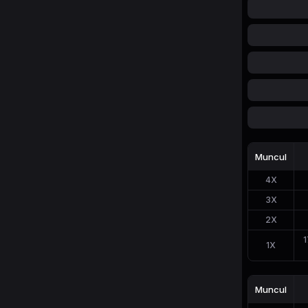
Muncul
4
X
3
X
2
X
1
X
Muncul