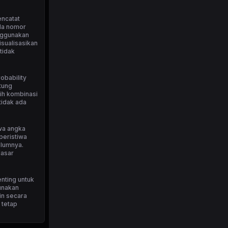
encatat
ada nomor
enggunakan
isualisasikan
tidak
obability
itung
lih kombinasi
tidak ada
hwa angka
peristiwa
elumnya.
dasar
nting untuk
unakan
in secara
 tetap