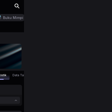
Buku Mimpi
LN Generator
istik
Data Tahunan