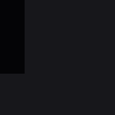
analisis
baik saat