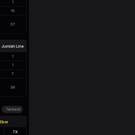
1
10
37
Jumlah Line
1
1
7
39
Terkecil
Ekor
7
X