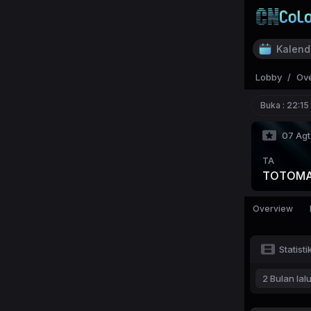
Kalend
Lobby
/
Ov
Buka :
22:15
07 Agt
TA
TOTOMA
Overview
Statisti
2 Bulan lal