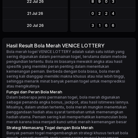
22 Jul 26
8
9
0
3
21 Jul 26
0
2
2
4
20 Jul 26
3
1
6
6
Hasil Result Bola Merah VENICE LOTTERY
Bola merah togel VENICE LOTTERY
adalah salah satu istilah yang
sering digunakan dalam permainan togel, terutama dalam metode
pengundian tertentu. Bola ini biasanya mewakili angka atau hasil
spesifik yang memiliki peran penting dalam menentukan
kemenangan pemain. Berbeda dengan bola biasa, bola merah
sering kali dianggap memiliki makna khusus atau nilai lebih tinggi,
sehingga menarik minat banyak pemain togel untuk memprediksi
atau mengikutinya
Fungsi dan Peran Bola Merah
Dalam beberapa jenis permainan togel, bola merah digunakan
sebagai penanda angka bonus, jackpot, atau hasil istimewa lainnya.
Misalnya, dalam undian tertentu, bola merah mungkin menentukan
penggandaan hadiah atau syarat tambahan untuk memenangkan
hadiah utama. Pemain sering kali memperhatikan kemunculan bola
merah karena bisa menjadi kunci untuk meraih kemenangan besar
Strategi Memasang Togel dengan Bola Merah
Banyak pemain togel mengembangkan strategi khusus terkait bola
merah, seperti memilih angka yang sering muncul bersamaan