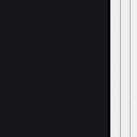
0
6
4
5
5
7
7
0
2
3
2
1
7
6
2
0
3
3
8
2
4
7
2
1
1
3
3
9
7
7
1
4
4
2
4
5
4
5
0
9
0
1