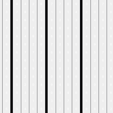
9
4
4
2
8
7
7
0
9
3
7
7
5
3
7
8
0
2
1
6
1
4
2
0
3
6
4
4
6
0
5
8
2
1
3
4
4
9
2
7
1
0
7
6
8
0
6
1
7
1
0
0
2
9
4
8
3
6
0
9
3
4
8
1
8
8
4
8
2
0
7
2
5
0
9
9
7
8
3
6
7
7
2
6
8
9
8
9
5
7
5
9
6
6
1
4
4
2
5
3
3
2
6
6
4
8
6
9
2
1
8
3
5
9
0
2
2
0
0
2
8
2
0
8
4
6
5
4
8
9
6
5
2
0
4
9
4
0
7
2
0
3
8
4
0
3
2
3
9
3
4
0
8
2
2
6
0
4
3
1
8
3
1
7
7
5
9
9
4
6
5
4
0
8
1
2
8
0
9
6
6
2