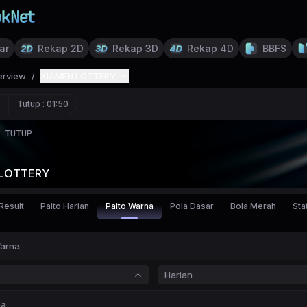
ar
Rekap 2D
Rekap 3D
Rekap 4D
BBFS
erview
/
XIAMEN LOTTERY
Tutup :
01:50
TUTUP
 LOTTERY
Result
Paito Harian
Paito Warna
Pola Dasar
Bola Merah
Stat
Warna
Harian
na