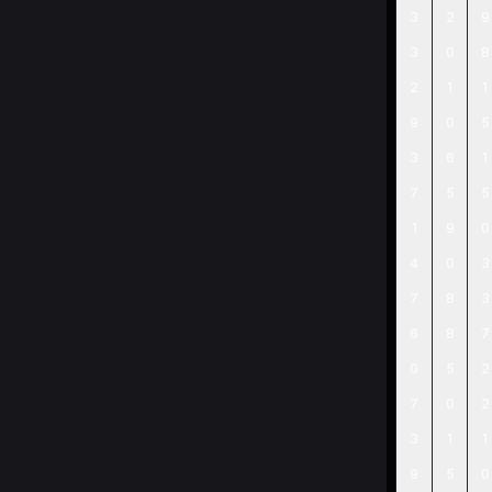
3
2
9
3
0
8
2
1
1
9
0
5
3
6
1
7
5
5
1
9
0
4
0
3
7
8
3
6
8
7
0
5
2
7
0
2
3
1
1
9
5
0