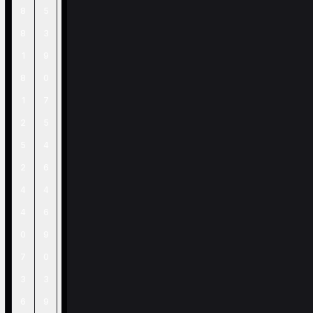
8
5
1
3
2
7
5
9
7
9
2
0
8
3
2
1
6
0
9
8
6
7
3
5
1
9
2
5
2
1
6
6
5
8
9
0
8
0
5
7
8
3
0
8
7
4
1
1
1
7
6
5
4
9
8
2
3
8
3
7
2
5
5
1
7
0
4
3
0
9
9
2
5
4
9
9
5
0
3
1
5
6
3
9
2
6
8
5
9
2
1
3
1
8
2
5
4
4
3
6
4
9
8
8
2
4
8
3
4
6
6
0
3
4
1
1
3
1
2
7
0
9
4
9
6
2
9
0
4
2
0
8
7
0
2
1
7
1
9
0
3
6
9
9
3
3
0
5
1
1
4
8
4
8
6
6
6
9
1
4
2
4
1
2
9
3
7
4