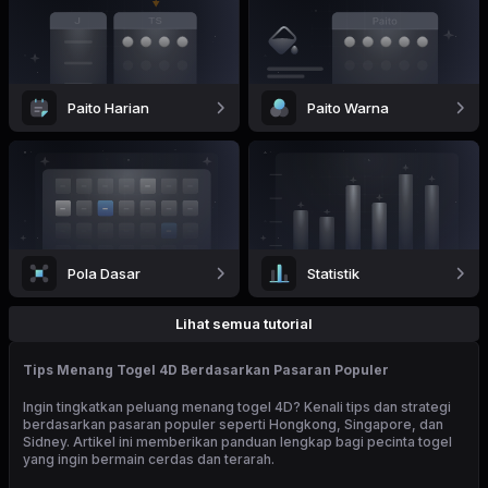
Paito Harian
Paito Warna
Pola Dasar
Statistik
Lihat semua tutorial
Tips Menang Togel 4D Berdasarkan Pasaran Populer
Ingin tingkatkan peluang menang togel 4D? Kenali tips dan strategi
berdasarkan pasaran populer seperti Hongkong, Singapore, dan
Sidney. Artikel ini memberikan panduan lengkap bagi pecinta togel
yang ingin bermain cerdas dan terarah.