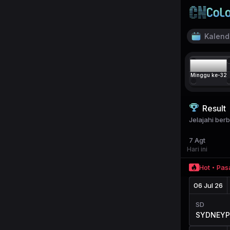
Kalend
07
24
Minggu ke-
32
Ai
Result
Jelajahi ber
7 Agt
Hari ini
Hot
Pas
06 Jul 26
SD
SYDNEY