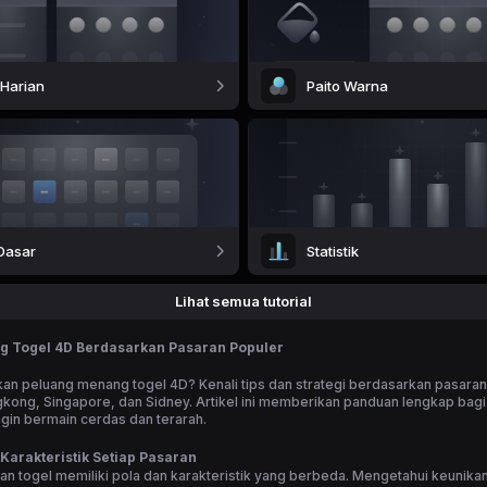
 Harian
Paito Warna
Dasar
Statistik
Lihat semua tutorial
g Togel 4D Berdasarkan Pasaran Populer
tkan peluang menang togel 4D? Kenali tips dan strategi berdasarkan pasara
kong, Singapore, dan Sidney. Artikel ini memberikan panduan lengkap bagi
ngin bermain cerdas dan terarah.
arakteristik Setiap Pasaran
an togel memiliki pola dan karakteristik yang berbeda. Mengetahui keunika