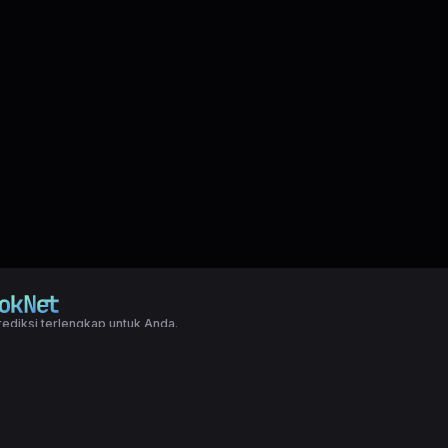
ediksi terlengkap untuk Anda.
right LXGroup. All rights reserved.
ditions
|
Privacy Policy
g Togel 4D Berdasarkan Pasaran Populer dapat membantu meningkatkan pe
in. Kenali karakteristik masing-masing pasaran seperti Singapore, Hongkon
lisa pola angka dari data sebelumnya dan gunakan strategi BBFS atau rekap s
ksi lebih tepat. Konsistensi dan pemahaman pasar jadi kunci sukses. Bermai