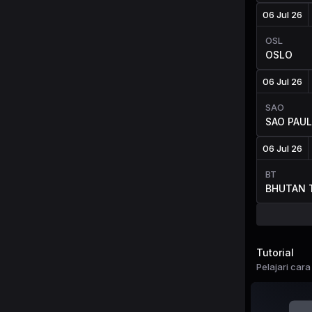
06 Jul 26
OSL
OSLO
06 Jul 26
SAO
SAO PAU
06 Jul 26
BT
BHUTAN 
Tutorial
Pelajari car