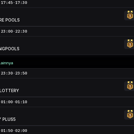
17:45
-
17:30
RE POOLS
23:00
-
22:30
NGPOOLS
Lainnya
23:30
-
23:50
LOTTERY
01:00
-
01:10
 PLUS5
01:50
-
02:00