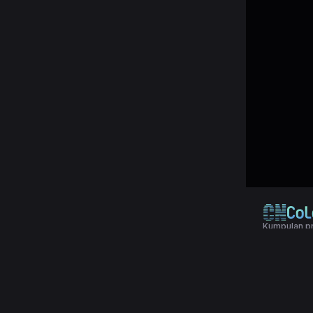
Kumpulan pr
© 2024 Copy
Terms & Con
Tips Menan
dalam berma
Sydney. Ana
untuk predi