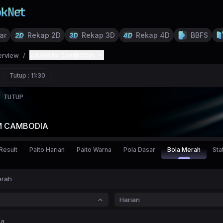
ar
Rekap 2D
Rekap 3D
Rekap 4D
BBFS
erview
/
MAGNUM CAMBODIA
Tutup :
11:30
TUTUP
 CAMBODIA
Result
Paito Harian
Paito Warna
Pola Dasar
Bola Merah
Stat
erah
Harian
na