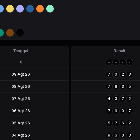
Tanggal
Result
X
-
-
-
-
09 Agt 26
7
0
2
3
08 Agt 26
7
6
3
5
07 Agt 26
4
3
7
2
06 Agt 26
7
6
0
7
05 Agt 26
5
7
6
2
04 Agt 26
9
6
3
3