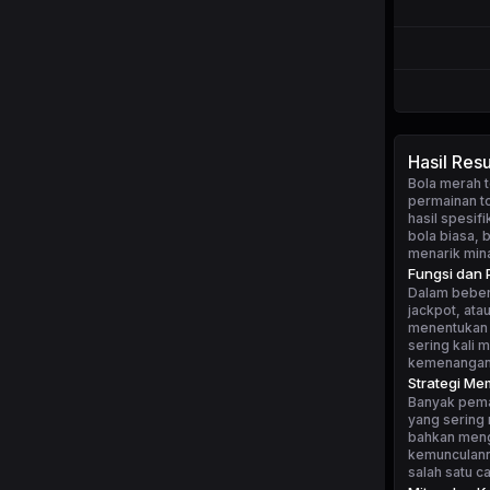
Hasil Re
Bola merah
permainan to
hasil spesi
bola biasa, 
menarik min
Fungsi dan 
Dalam beber
jackpot, ata
menentukan 
sering kali 
kemenangan
Strategi M
Banyak pema
yang sering
bahkan meng
kemunculann
salah satu 