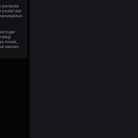
ti pertanda
positif dan
i menunjukkan
wa togel
rategi
tas modal,
adi elemen