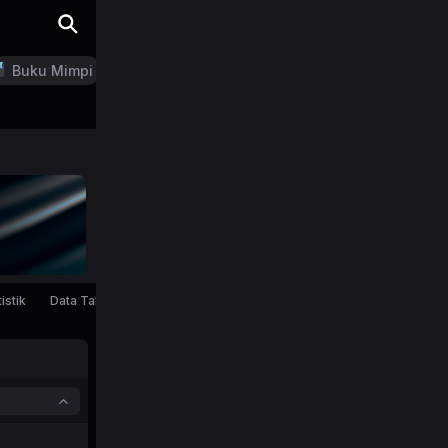
Buku Mimpi
LN Generator
istik
Data Tahunan