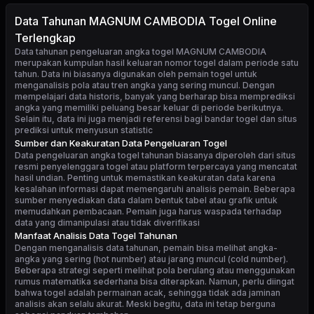
Data Tahunan MAGNUM CAMBODIA Togel Online
Terlengkap
Data tahunan pengeluaran angka togel MAGNUM CAMBODIA
merupakan kumpulan hasil keluaran nomor togel dalam periode satu
tahun. Data ini biasanya digunakan oleh pemain togel untuk
menganalisis pola atau tren angka yang sering muncul. Dengan
mempelajari data historis, banyak yang berharap bisa memprediksi
angka yang memiliki peluang besar keluar di periode berikutnya.
Selain itu, data ini juga menjadi referensi bagi bandar togel dan situs
prediksi untuk menyusun statistic
Sumber dan Keakuratan Data Pengeluaran Togel
Data pengeluaran angka togel tahunan biasanya diperoleh dari situs
resmi penyelenggara togel atau platform terpercaya yang mencatat
hasil undian. Penting untuk memastikan keakuratan data karena
kesalahan informasi dapat memengaruhi analisis pemain. Beberapa
sumber menyediakan data dalam bentuk tabel atau grafik untuk
memudahkan pembacaan. Pemain juga harus waspada terhadap
data yang dimanipulasi atau tidak diverifikasi
Manfaat Analisis Data Togel Tahunan
Dengan menganalisis data tahunan, pemain bisa melihat angka-
angka yang sering (hot number) atau jarang muncul (cold number).
Beberapa strategi seperti melihat pola berulang atau menggunakan
rumus matematika sederhana bisa diterapkan. Namun, perlu diingat
bahwa togel adalah permainan acak, sehingga tidak ada jaminan
analisis akan selalu akurat. Meski begitu, data ini tetap berguna