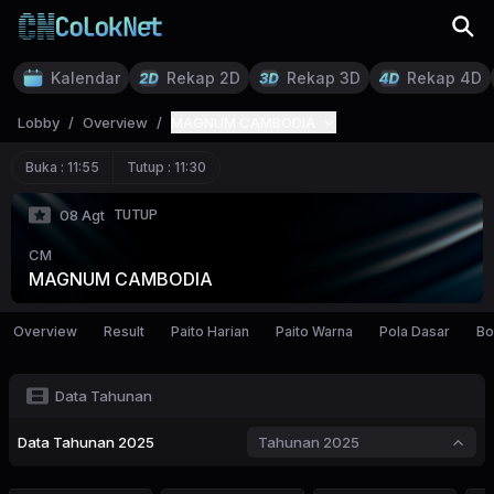
Kalendar
Rekap 2D
Rekap 3D
Rekap 4D
Lobby
/
Overview
/
MAGNUM CAMBODIA
Buka :
11:55
Tutup :
11:30
TUTUP
08 Agt
CM
MAGNUM CAMBODIA
Overview
Result
Paito Harian
Paito Warna
Pola Dasar
Bo
Data Tahunan
Data
Tahunan 2025
Tahunan 2025