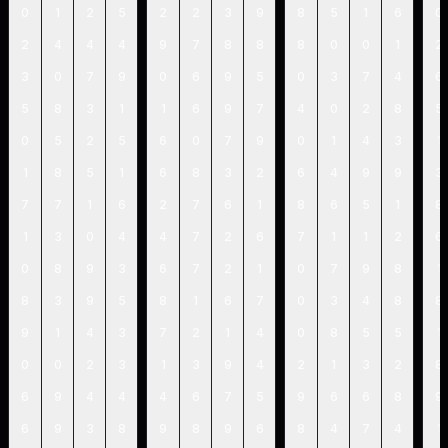
0
1
2
5
2
2
3
9
8
5
1
6
0
2
4
4
4
9
7
8
8
8
0
0
1
2
3
0
7
9
0
6
9
5
0
3
7
4
6
5
8
3
1
1
6
9
7
4
0
2
8
5
0
5
2
5
6
0
7
9
0
1
4
3
1
1
8
5
1
6
8
3
2
6
4
9
9
3
7
7
1
6
2
7
6
1
8
6
5
1
8
1
3
0
4
4
7
2
6
7
1
1
2
6
0
8
9
3
6
7
2
1
0
7
9
8
1
8
3
9
5
8
1
6
7
0
3
4
8
8
9
1
4
3
7
2
1
4
0
8
5
5
1
0
0
2
3
1
3
9
4
2
1
3
2
8
6
9
4
4
4
6
7
5
9
6
6
8
9
6
9
3
8
9
8
9
6
8
4
7
4
1