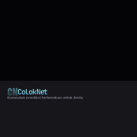
Kumpulan prediksi terlengkap untuk Anda.
© 2024 Copyright LXGroup. All rights reserved.
Terms & Conditions
|
Privacy Policy
MAGNUM CAMBODIA dikenal sebagai sumber resmi dan
terpercaya, sehingga keakuratan datanya tidak perlu diragukan lagi.
Pemain dapat merasa tenang karena semua hasil yang diumumkan
telah melalui proses verifikasi ketat. Dan juga kenyamanan