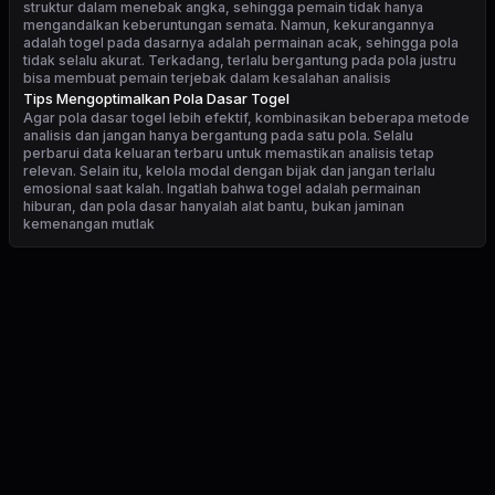
struktur dalam menebak angka, sehingga pemain tidak hanya
mengandalkan keberuntungan semata. Namun, kekurangannya
adalah togel pada dasarnya adalah permainan acak, sehingga pola
tidak selalu akurat. Terkadang, terlalu bergantung pada pola justru
bisa membuat pemain terjebak dalam kesalahan analisis
Tips Mengoptimalkan Pola Dasar Togel
Agar pola dasar togel lebih efektif, kombinasikan beberapa metode
analisis dan jangan hanya bergantung pada satu pola. Selalu
perbarui data keluaran terbaru untuk memastikan analisis tetap
relevan. Selain itu, kelola modal dengan bijak dan jangan terlalu
emosional saat kalah. Ingatlah bahwa togel adalah permainan
hiburan, dan pola dasar hanyalah alat bantu, bukan jaminan
kemenangan mutlak