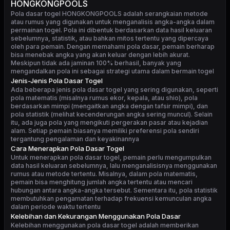
HONGKONGPOOLS
Pola dasar togel HONGKONGPOOLS
adalah serangkaian metode
atau rumus yang digunakan untuk menganalisis angka-angka dalam
permainan togel. Pola ini dibentuk berdasarkan data hasil keluaran
sebelumnya, statistik, atau bahkan mitos tertentu yang dipercaya
oleh para pemain. Dengan memahami pola dasar, pemain berharap
bisa menebak angka yang akan keluar dengan lebih akurat.
Meskipun tidak ada jaminan 100% berhasil, banyak yang
mengandalkan pola ini sebagai strategi utama dalam bermain togel
Jenis-Jenis Pola Dasar Togel
Ada beberapa jenis pola dasar togel yang sering digunakan, seperti
pola matematis (misalnya rumus ekor, kepala, atau shio), pola
berdasarkan mimpi (mengaitkan angka dengan tafsir mimpi), dan
pola statistik (melihat kecenderungan angka sering muncul). Selain
itu, ada juga pola yang mengikuti pergerakan pasar atau kejadian
alam. Setiap pemain biasanya memiliki preferensi pola sendiri
tergantung pengalaman dan keyakinannya
Cara Menerapkan Pola Dasar Togel
Untuk menerapkan pola dasar togel, pemain perlu mengumpulkan
data hasil keluaran sebelumnya, lalu menganalisisnya menggunakan
rumus atau metode tertentu. Misalnya, dalam pola matematis,
pemain bisa menghitung jumlah angka tertentu atau mencari
hubungan antara angka-angka tersebut. Sementara itu, pola statistik
membutuhkan pengamatan terhadap frekuensi kemunculan angka
dalam periode waktu tertentu
Kelebihan dan Kekurangan Menggunakan Pola Dasar
Kelebihan menggunakan pola dasar togel adalah memberikan