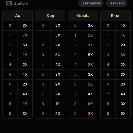
Statistik
Terbanyak
Terkecil
As
Kop
Kepala
Ekor
0
3
X
0
5
X
0
3
X
0
4
X
1
7
X
1
5
X
1
2
X
1
1
X
2
5
X
2
2
X
2
3
X
2
2
X
3
1
X
3
6
X
3
5
X
3
6
X
4
2
X
4
4
X
4
2
X
4
2
X
5
4
X
5
3
X
5
3
X
5
3
X
6
2
X
6
2
X
6
2
X
6
2
X
7
4
X
7
2
X
7
4
X
7
4
X
8
1
X
8
1
X
8
6
X
8
3
X
9
3
X
9
2
X
9
2
X
9
5
X