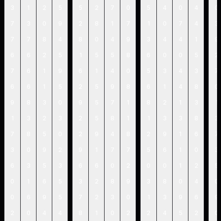
3
1
2
5
5
2
7
0
5
4
0
4
0
7
3
0
9
2
8
1
7
1
0
7
4
3
7
7
8
4
8
0
4
9
3
4
4
1
9
6
6
2
5
1
5
5
8
6
0
0
5
2
7
6
1
9
6
1
4
0
5
3
4
3
7
6
6
1
5
2
5
9
8
6
1
4
8
0
9
8
3
0
9
5
7
1
8
2
1
3
1
1
3
2
3
2
5
8
1
1
3
3
8
3
7
8
5
0
2
9
4
8
2
9
1
6
7
3
0
9
2
9
1
7
7
5
6
1
0
3
6
3
5
3
6
6
0
2
0
0
1
2
5
0
1
6
5
3
2
8
9
3
8
0
4
0
0
6
9
5
7
2
3
0
1
3
9
6
9
2
0
4
4
8
1
0
2
2
4
5
2
0