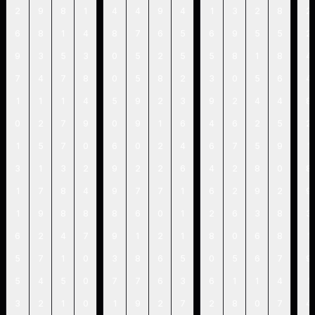
2
9
8
1
4
4
9
4
1
3
2
8
2
6
8
1
4
8
7
6
5
6
9
5
5
2
9
3
5
3
0
5
2
5
5
8
1
8
4
7
4
7
8
0
5
8
2
3
0
5
6
4
1
1
1
4
5
9
2
3
9
2
4
4
8
0
2
7
9
0
9
1
6
4
6
2
5
2
1
5
7
0
6
0
2
4
6
7
5
9
1
3
1
3
2
9
2
2
6
4
2
8
0
8
1
7
8
4
9
7
7
1
6
2
9
2
9
1
9
8
8
8
6
0
1
2
6
3
8
3
6
2
4
7
9
1
2
1
8
0
6
8
1
5
7
1
0
3
8
6
5
0
5
6
7
9
5
4
5
0
7
7
6
3
6
1
1
4
1
3
2
1
0
1
9
2
7
2
8
0
7
4