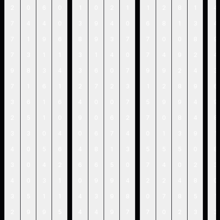
2
0
6
0
1
0
2
1
1
2
8
1
4
7
4
4
0
3
9
4
0
6
8
1
3
4
7
1
9
6
8
9
3
7
7
0
0
8
9
7
3
1
1
3
1
4
0
7
4
9
2
4
9
8
3
4
3
6
0
7
9
9
2
4
3
7
1
6
1
2
7
2
3
1
2
8
9
6
3
6
1
6
4
0
0
7
5
9
9
4
9
2
5
1
0
9
0
6
2
7
0
8
4
8
3
3
0
4
0
6
7
4
0
1
3
9
1
4
0
5
6
4
8
1
3
5
5
5
0
8
3
0
4
2
6
6
5
0
7
4
0
2
3
4
0
3
1
0
9
9
4
2
2
4
8
0
3
5
1
1
4
3
9
8
0
7
8
5
1
2
9
9
5
4
4
9
7
7
0
2
3
3