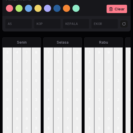
Clear
Senin
Selasa
Rabu
2
4
1
8
7
1
2
2
1
9
8
7
9
6
3
7
9
1
5
5
0
2
0
9
8
7
9
0
0
6
2
7
8
0
8
1
3
1
4
3
3
5
9
5
4
0
7
1
7
6
3
6
2
5
7
1
6
0
4
9
0
2
0
3
1
0
7
8
3
4
8
5
0
7
3
4
2
9
6
2
3
0
2
3
2
2
8
1
1
5
3
1
8
9
7
4
7
7
8
1
5
0
7
2
1
0
4
8
5
3
5
2
2
9
8
9
1