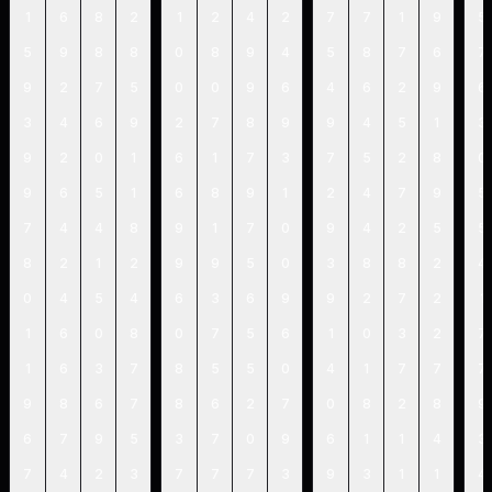
1
6
8
2
1
2
4
2
7
7
1
9
5
5
9
8
8
0
8
9
4
5
8
7
6
7
9
2
7
5
0
0
9
6
4
6
2
9
6
3
4
6
9
2
7
8
9
9
4
5
1
3
9
2
0
1
6
1
7
3
7
5
2
8
0
9
6
5
1
6
8
9
1
2
4
7
9
5
7
4
4
8
9
1
7
0
9
4
2
5
5
8
2
1
2
9
9
5
0
3
8
8
2
4
0
4
5
4
6
3
6
9
9
2
7
2
1
1
6
0
8
0
7
5
6
1
0
3
2
7
1
6
3
7
8
5
5
0
4
1
7
7
7
9
8
6
7
8
6
2
7
0
8
2
8
9
6
7
9
5
3
7
0
9
6
1
1
4
3
7
4
2
3
7
7
7
3
9
3
1
1
4