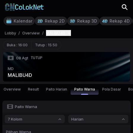
Kalendar
Rekap 2D
Rekap 3D
Rekap 4D
Lobby
/
Overview
/
MALIBU4D
Buka :
16:00
Tutup :
15:50
TUTUP
08 Agt
MD
MALIBU4D
Overview
Result
Paito Harian
Paito Warna
Pola Dasar
Bo
Paito Warna
7 Kolom
Harian
Pilihan Warna