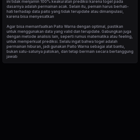
ini tidak menjamin 100% keakuratan prediksi karena togel pada
dasarnya adalah permainan acak. Selain itu, pemain harus berhati-
hati terhadap data paito yang tidak terupdate atau dimanipulasi,
karena bisa menyesatkan
Agar bisa memanfaatkan Paito Warna dengan optimal, pastikan
untuk menggunakan data yang valid dan terupdate. Gabungkan juga
dengan metode analisis lain, seperti rumus matematika atau feeling,
untuk memperkuat prediksi. Selalu ingat bahwa togel adalah
permainan hiburan, jadi gunakan Paito Warna sebagai alat bantu,
bukan satu-satunya patokan, dan tetap bermain secara bertanggung
jawab