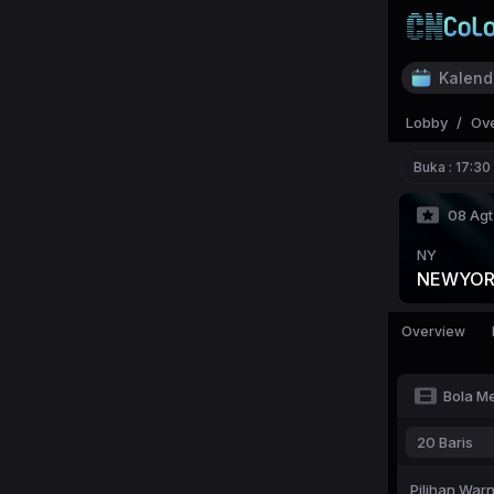
Kalend
Lobby
/
Ov
Buka :
17:30
08 Agt
NY
NEWYOR
Overview
Bola M
20 Baris
Pilihan War