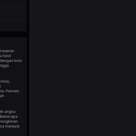
ermainan
 hasil
 dengan bola
ingga
bonus,
n
ma. Pemain
aih
lih angka
. Beberapa
emungkinan
isa menjadi