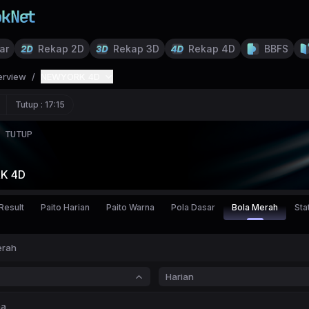
ar
Rekap 2D
Rekap 3D
Rekap 4D
BBFS
erview
/
NEWYORK 4D
Tutup :
17:15
TUTUP
K 4D
Result
Paito Harian
Paito Warna
Pola Dasar
Bola Merah
Stat
erah
Harian
na