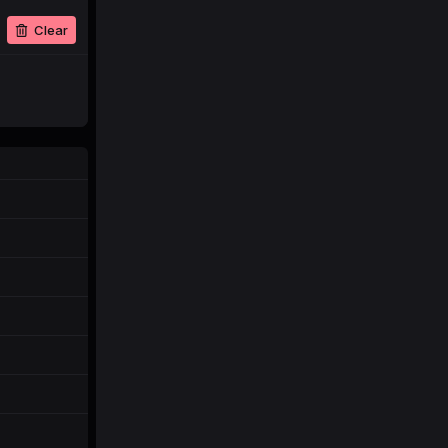
Clear