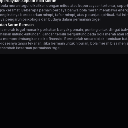
epercayaan Seputar Bola Merah
 bola merah togel dikaitkan dengan mitos atau kepercayaan tertentu, seper
ngka keramat. Beberapa pemain percaya bahwa bola merah membawa energi 
mengikutinya berdasarkan mimpi, tafsir mimpi, atau petunjuk spiritual. Hal in
nya pengaruh psikologis dan budaya dalam permainan togel
 dan Saran Bermain
a merah togel menarik perhatian banyak pemain, penting untuk diingat bah
mainan untung-untungan. Jangan terlalu bergantung pada bola merah atau st
pa mempertimbangkan risiko finansial. Bermainlah secara bijak, tentukan ba
prosesnya tanpa tekanan. Jika bermain untuk hiburan, bola merah bisa menj
enambah keseruan permainan togel