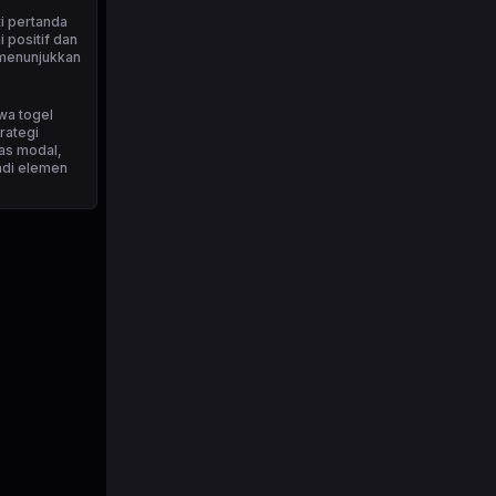
ti pertanda
positif dan
i menunjukkan
wa togel
rategi
tas modal,
adi elemen