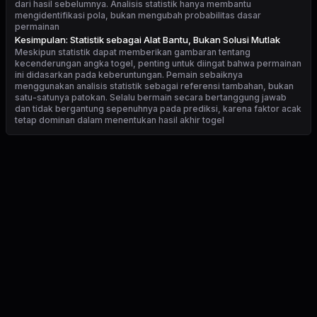
dari hasil sebelumnya. Analisis statistik hanya membantu
mengidentifikasi pola, bukan mengubah probabilitas dasar
permainan
Kesimpulan: Statistik sebagai Alat Bantu, Bukan Solusi Mutlak
Meskipun statistik dapat memberikan gambaran tentang
kecenderungan angka togel, penting untuk diingat bahwa permainan
ini didasarkan pada keberuntungan. Pemain sebaiknya
menggunakan analisis statistik sebagai referensi tambahan, bukan
satu-satunya patokan. Selalu bermain secara bertanggung jawab
dan tidak bergantung sepenuhnya pada prediksi, karena faktor acak
tetap dominan dalam menentukan hasil akhir togel