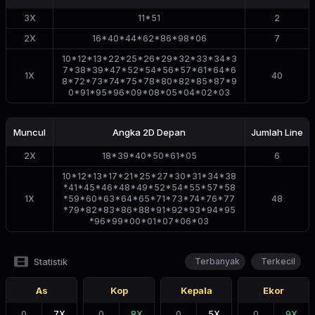
3
X
11*51
2
2
X
16*40*44*62*86*98*06
7
10*12*13*22*25*26*29*32*33*34*3
7*38*39*47*52*54*56*57*61*64*6
1
X
40
8*72*73*74*75*78*80*82*85*87*9
0*91*95*96*09*08*05*04*02*03
Muncul
Angka 2D
Depan
Jumlah Line
2
X
18*39*40*50*61*05
6
10*12*13*17*21*25*27*30*31*34*38
*41*45*46*48*49*52*54*55*57*58
1
X
*59*60*63*64*65*71*73*74*76*77
48
*79*82*83*86*88*91*92*93*94*95
*96*99*00*01*07*06*03
Statistik
Terbanyak
Terkecil
As
Kop
Kepala
Ekor
0
7
X
0
8
X
0
5
X
0
9
X