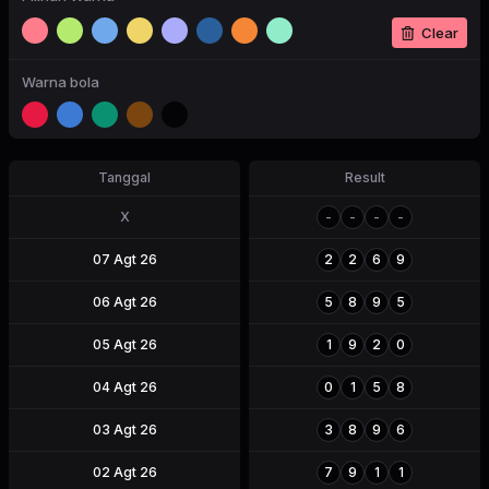
Clear
Warna bola
Tanggal
Result
X
-
-
-
-
07 Agt 26
2
2
6
9
06 Agt 26
5
8
9
5
05 Agt 26
1
9
2
0
04 Agt 26
0
1
5
8
03 Agt 26
3
8
9
6
02 Agt 26
7
9
1
1