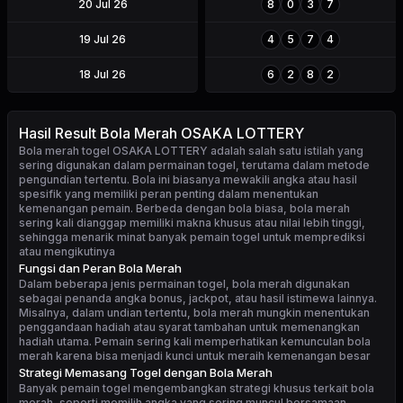
20 Jul 26
8
0
3
7
19 Jul 26
4
5
7
4
18 Jul 26
6
2
8
2
Hasil Result Bola Merah OSAKA LOTTERY
Bola merah togel OSAKA LOTTERY
adalah salah satu istilah yang
sering digunakan dalam permainan togel, terutama dalam metode
pengundian tertentu. Bola ini biasanya mewakili angka atau hasil
spesifik yang memiliki peran penting dalam menentukan
kemenangan pemain. Berbeda dengan bola biasa, bola merah
sering kali dianggap memiliki makna khusus atau nilai lebih tinggi,
sehingga menarik minat banyak pemain togel untuk memprediksi
atau mengikutinya
Fungsi dan Peran Bola Merah
Dalam beberapa jenis permainan togel, bola merah digunakan
sebagai penanda angka bonus, jackpot, atau hasil istimewa lainnya.
Misalnya, dalam undian tertentu, bola merah mungkin menentukan
penggandaan hadiah atau syarat tambahan untuk memenangkan
hadiah utama. Pemain sering kali memperhatikan kemunculan bola
merah karena bisa menjadi kunci untuk meraih kemenangan besar
Strategi Memasang Togel dengan Bola Merah
Banyak pemain togel mengembangkan strategi khusus terkait bola
merah, seperti memilih angka yang sering muncul bersamaan