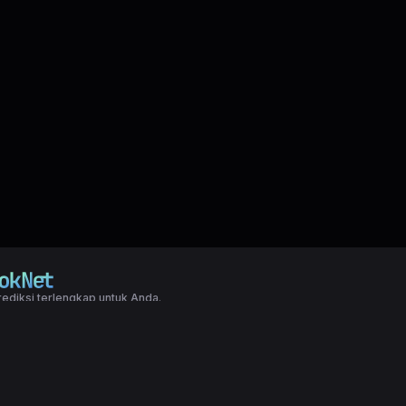
ediksi terlengkap untuk Anda.
right LXGroup. All rights reserved.
ditions
|
Privacy Policy
ta lengkap untuk mudah yang telah di simpulkan dari result togel OSAKA L
o dll