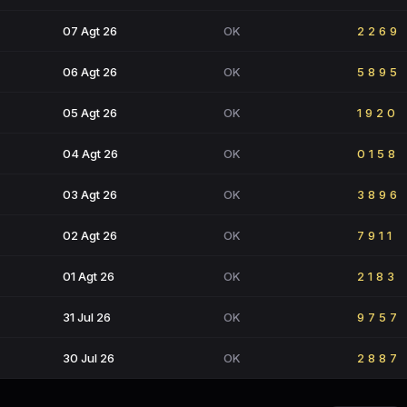
07 Agt 26
OK
2269
06 Agt 26
OK
5895
05 Agt 26
OK
1920
04 Agt 26
OK
0158
03 Agt 26
OK
3896
02 Agt 26
OK
7911
01 Agt 26
OK
2183
31 Jul 26
OK
9757
30 Jul 26
OK
2887