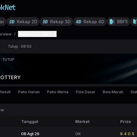
ar
Rekap 2D
Rekap 3D
Rekap 4D
BBFS
erview
/
OSAKA LOTTERY
Tutup :
08:50
TUTUP
LOTTERY
Result
Paito Harian
Paito Warna
Pola Dasar
Bola Merah
Stat
ew
Tanggal
Market
Prize
08 Agt 26
OK
9405