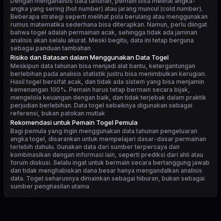
Dengan menganalisis data tahunan, pemain bisa melihat angka-
angka yang sering (hot number) atau jarang muncul (cold number).
Beberapa strategi seperti melihat pola berulang atau menggunakan
rumus matematika sederhana bisa diterapkan. Namun, perlu diingat
bahwa togel adalah permainan acak, sehingga tidak ada jaminan
analisis akan selalu akurat. Meski begitu, data ini tetap berguna
sebagai panduan tambahan
Risiko dan Batasan dalam Menggunakan Data Togel
Meskipun data tahunan bisa menjadi alat bantu, ketergantungan
berlebihan pada analisis statistik justru bisa menimbulkan kerugian.
Hasil togel bersifat acak, dan tidak ada sistem yang bisa menjamin
kemenangan 100%. Pemain harus tetap bermain secara bijak,
mengelola keuangan dengan baik, dan tidak terjebak dalam praktik
perjudian berlebihan. Data togel sebaiknya digunakan sebagai
referensi, bukan patokan mutlak
Rekomendasi untuk Pemain Togel Pemula
Bagi pemula yang ingin menggunakan data tahunan pengeluaran
angka togel, disarankan untuk mempelajari dasar-dasar permainan
terlebih dahulu. Gunakan data dari sumber terpercaya dan
kombinasikan dengan informasi lain, seperti prediksi dari ahli atau
forum diskusi. Selalu ingat untuk bermain secara bertanggung jawab
dan tidak menghabiskan dana besar hanya mengandalkan analisis
data. Togel seharusnya dimainkan sebagai hiburan, bukan sebagai
sumber penghasilan utama