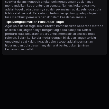
struktur dalam menebak angka, sehingga pemain tidak hanya
mengandalkan keberuntungan semata. Namun, kekurangannya
adalah togel pada dasarnya adalah permainan acak, sehingga pola
tidak selalu akurat. Terkadang, terlalu bergantung pada pola justru
bisa membuat pemain terjebak dalam kesalahan analisis
Tips Mengoptimalkan Pola Dasar Togel
Agar pola dasar togel lebih efektif, kombinasikan beberapa metode
analisis dan jangan hanya bergantung pada satu pola. Selalu
perbarui data keluaran terbaru untuk memastikan analisis tetap
relevan. Selain itu, kelola modal dengan bijak dan jangan terlalu
emosional saat kalah. Ingatlah bahwa togel adalah permainan
hiburan, dan pola dasar hanyalah alat bantu, bukan jaminan
kemenangan mutlak