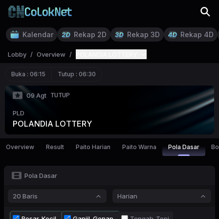
Kalendar
Rekap 2D
Rekap 3D
Rekap 4D
Lobby
/
Overview
/
POLANDIA LOTTERY
Buka :
06:15
Tutup :
06:30
TUTUP
09 Agt
PLD
POLANDIA LOTTERY
Overview
Result
Paito Harian
Paito Warna
Pola Dasar
Bo
Pola Dasar
20 Baris
Harian
Besar-Kecil
Ganjil-Genap
Tengah-Tepi