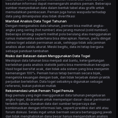
kesalahan informasi dapat memengaruhi analisis pemain. Beberapa
sumber menyediakan data dalam bentuk tabel atau grafik untuk
memudahkan pembacaan. Pemain juga harus waspada terhadap
data yang dimanipulasi atau tidak diverifikasi
Manfaat Analisis Data Togel Tahunan
Dengan menganalisis data tahunan, pemain bisa melihat angka-
angka yang sering (hot number) atau jarang muncul (cold number).
Beberapa strategi seperti melihat pola berulang atau menggunakan
rumus matematika sederhana bisa diterapkan. Namun, perlu diingat
bahwa togel adalah permainan acak, sehingga tidak ada jaminan
analisis akan selalu akurat. Meski begitu, data ini tetap berguna
sebagai panduan tambahan
Risiko dan Batasan dalam Menggunakan Data Togel
Meskipun data tahunan bisa menjadi alat bantu, ketergantungan
berlebihan pada analisis statistik justru bisa menimbulkan kerugian.
Hasil togel bersifat acak, dan tidak ada sistem yang bisa menjamin
kemenangan 100%. Pemain harus tetap bermain secara bijak,
mengelola keuangan dengan baik, dan tidak terjebak dalam praktik
perjudian berlebihan. Data togel sebaiknya digunakan sebagai
referensi, bukan patokan mutlak
Rekomendasi untuk Pemain Togel Pemula
Bagi pemula yang ingin menggunakan data tahunan pengeluaran
angka togel, disarankan untuk mempelajari dasar-dasar permainan
terlebih dahulu. Gunakan data dari sumber terpercaya dan
kombinasikan dengan informasi lain, seperti prediksi dari ahli atau
forum diskusi. Selalu ingat untuk bermain secara bertanggung jawab
dan tidak menghabiskan dana besar hanya mengandalkan analisis