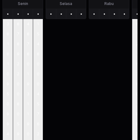
Senin
Selasa
Rabu
•
•
•
•
•
•
•
•
•
•
•
•
•
3
8
4
1
6
8
7
8
5
1
1
8
7
4
2
8
9
8
8
1
1
2
0
0
6
0
2
1
0
3
9
0
9
0
8
5
0
3
4
0
0
8
1
5
1
9
0
1
7
9
9
5
9
6
9
4
9
0
2
3