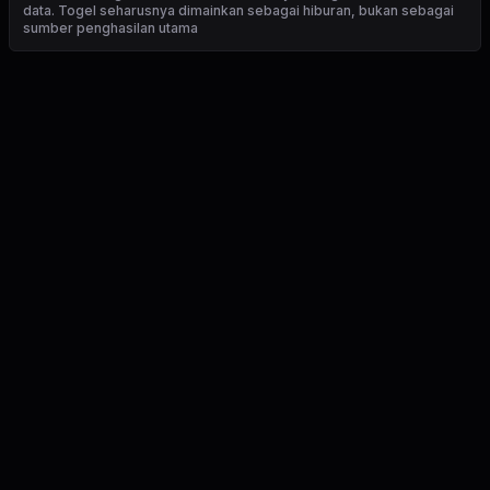
data. Togel seharusnya dimainkan sebagai hiburan, bukan sebagai
sumber penghasilan utama