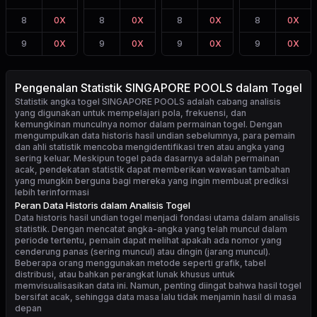
8
0
X
8
0
X
8
0
X
8
0
X
9
0
X
9
0
X
9
0
X
9
0
X
Pengenalan Statistik SINGAPORE POOLS dalam Togel
Statistik angka togel SINGAPORE POOLS
adalah cabang analisis
yang digunakan untuk mempelajari pola, frekuensi, dan
kemungkinan munculnya nomor dalam permainan togel. Dengan
mengumpulkan data historis hasil undian sebelumnya, para pemain
dan ahli statistik mencoba mengidentifikasi tren atau angka yang
sering keluar. Meskipun togel pada dasarnya adalah permainan
acak, pendekatan statistik dapat memberikan wawasan tambahan
yang mungkin berguna bagi mereka yang ingin membuat prediksi
lebih terinformasi
Peran Data Historis dalam Analisis Togel
Data historis hasil undian togel menjadi fondasi utama dalam analisis
statistik. Dengan mencatat angka-angka yang telah muncul dalam
periode tertentu, pemain dapat melihat apakah ada nomor yang
cenderung panas (sering muncul) atau dingin (jarang muncul).
Beberapa orang menggunakan metode seperti grafik, tabel
distribusi, atau bahkan perangkat lunak khusus untuk
memvisualisasikan data ini. Namun, penting diingat bahwa hasil togel
bersifat acak, sehingga data masa lalu tidak menjamin hasil di masa
depan