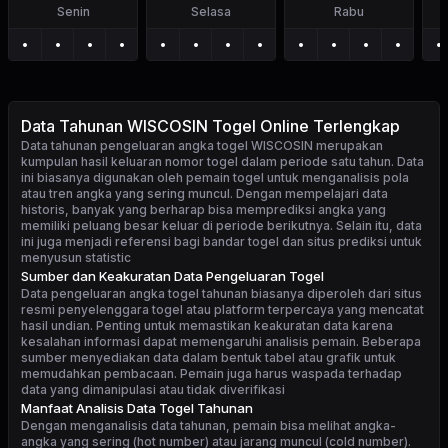
Senin
Selasa
Rabu
•
•
•
•
•
•
•
•
•
•
•
•
•
Data Tahunan WISCOSIN Togel Online Terlengkap
Data tahunan pengeluaran angka togel WISCOSIN
merupakan
kumpulan hasil keluaran nomor togel dalam periode satu tahun. Data
ini biasanya digunakan oleh pemain togel untuk menganalisis pola
atau tren angka yang sering muncul. Dengan mempelajari data
historis, banyak yang berharap bisa memprediksi angka yang
memiliki peluang besar keluar di periode berikutnya. Selain itu, data
ini juga menjadi referensi bagi bandar togel dan situs prediksi untuk
menyusun statistic
Sumber dan Keakuratan Data Pengeluaran Togel
Data pengeluaran angka togel tahunan biasanya diperoleh dari situs
resmi penyelenggara togel atau platform terpercaya yang mencatat
hasil undian. Penting untuk memastikan keakuratan data karena
kesalahan informasi dapat memengaruhi analisis pemain. Beberapa
sumber menyediakan data dalam bentuk tabel atau grafik untuk
memudahkan pembacaan. Pemain juga harus waspada terhadap
data yang dimanipulasi atau tidak diverifikasi
Manfaat Analisis Data Togel Tahunan
Dengan menganalisis data tahunan, pemain bisa melihat angka-
angka yang sering (hot number) atau jarang muncul (cold number).