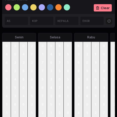
Clear
Senin
Selasa
Rabu
0
2
0
2
0
9
6
1
6
2
7
6
8
4
0
4
7
1
4
2
5
3
2
1
0
0
4
2
3
2
7
9
7
1
6
0
3
3
7
0
2
6
0
7
3
5
9
8
9
5
8
6
3
4
6
9
5
3
0
5
3
8
0
2
6
1
5
0
1
6
4
7
1
1
6
9
3
1
4
3
4
5
7
2
9
1
1
6
9
3
7
1
6
6
2
8
5
1
3
4
0
1
8
2
1
7
1
1
2
1
5
8
4
5
2
7
7