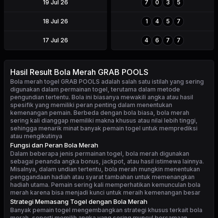
19 Jul 26
7
0
3
5
18 Jul 26
1
4
5
7
17 Jul 26
4
6
7
7
Hasil Result Bola Merah GRAB POOLS
Bola merah togel GRAB POOLS
adalah salah satu istilah yang sering
digunakan dalam permainan togel, terutama dalam metode
pengundian tertentu. Bola ini biasanya mewakili angka atau hasil
spesifik yang memiliki peran penting dalam menentukan
kemenangan pemain. Berbeda dengan bola biasa, bola merah
sering kali dianggap memiliki makna khusus atau nilai lebih tinggi,
sehingga menarik minat banyak pemain togel untuk memprediksi
atau mengikutinya
Fungsi dan Peran Bola Merah
Dalam beberapa jenis permainan togel, bola merah digunakan
sebagai penanda angka bonus, jackpot, atau hasil istimewa lainnya.
Misalnya, dalam undian tertentu, bola merah mungkin menentukan
penggandaan hadiah atau syarat tambahan untuk memenangkan
hadiah utama. Pemain sering kali memperhatikan kemunculan bola
merah karena bisa menjadi kunci untuk meraih kemenangan besar
Strategi Memasang Togel dengan Bola Merah
Banyak pemain togel mengembangkan strategi khusus terkait bola
merah, seperti memilih angka yang sering muncul bersamaan