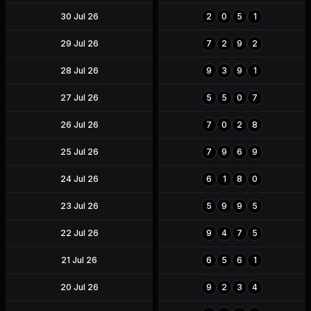
30 Jul 26
2
0
5
1
29 Jul 26
7
2
9
2
28 Jul 26
9
3
9
1
27 Jul 26
5
5
0
7
26 Jul 26
7
0
2
8
25 Jul 26
7
9
6
9
24 Jul 26
6
1
8
0
23 Jul 26
5
9
9
5
22 Jul 26
9
4
7
5
21 Jul 26
6
5
6
1
20 Jul 26
9
2
3
4