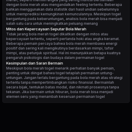
dengan bola merah atau mengandalkan feeling tertentu. Beberapa
bahkan menggunakan data statistik dari hasil undian sebelumnya
untuk memprediksi kemungkinan kemunculannya. Meskipun togel
bergantung pada keberuntungan, analisis bola merah bisa menjadi
salah satu cara untuk meningkatkan peluang menang
Mitos dan Kepercayaan Seputar Bola Merah
Tidak jarang bola merah togel dikaitkan dengan mitos atau
kepercayaan tertentu, seperti pertanda hoki atau angka keramat.
Beberapa pemain percaya bahwa bola merah membawa energi
positif dan sering kali mengikutinya berdasarkan mimpi, tafsir
mimpi, atau petunjuk spiritual. Hal ini menunjukkan betapa kuatnya
pengaruh psikologis dan budaya dalam permainan togel
Kesimpulan dan Saran Bermain
Meskipun bola merah togel menarik perhatian banyak pemain,
penting untuk diingat bahwa togel tetaplah permainan untung-
untungan. Jangan terlalu bergantung pada bola merah atau strategi
tertentu tanpa mempertimbangkan risiko finansial. Bermainlah
secara bijak, tentukan batas modal, dan nikmati prosesnya tanpa
tekanan. Jika bermain untuk hiburan, bola merah bisa menjadi
elemen seru yang menambah keseruan permainan togel