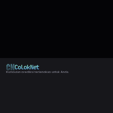
Kumpulan prediksi terlengkap untuk Anda.
© 2024 Copyright LXGroup. All rights reserved.
Terms & Conditions
|
Privacy Policy
bola merah GRAB POOLS dibuat dalam bentuk kombinasi dibuat
untuk mempermudah togelers dalam membandingkan pola data
paito lainnya seperti : HK , SDY dan SGP. Bola Merah sering terjadi
kesamaan pola pada kedua pasaran togel untuk memprediksi
angka jitu hari ini dari Bola Fortunes terbaru