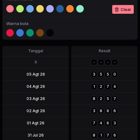
Clear
Warna bola
Tanggal
Result
X
-
-
-
-
05 Agt 26
3
5
5
0
04 Agt 26
1
2
7
4
03 Agt 26
8
2
5
7
02 Agt 26
3
8
9
6
01 Agt 26
7
4
6
3
31 Jul 26
8
1
7
6