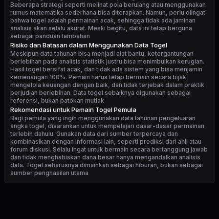
Beberapa strategi seperti melihat pola berulang atau menggunakan
rumus matematika sederhana bisa diterapkan. Namun, perlu diingat
bahwa togel adalah permainan acak, sehingga tidak ada jaminan
analisis akan selalu akurat. Meski begitu, data ini tetap berguna
sebagai panduan tambahan
Risiko dan Batasan dalam Menggunakan Data Togel
Meskipun data tahunan bisa menjadi alat bantu, ketergantungan
berlebihan pada analisis statistik justru bisa menimbulkan kerugian.
Hasil togel bersifat acak, dan tidak ada sistem yang bisa menjamin
kemenangan 100%. Pemain harus tetap bermain secara bijak,
mengelola keuangan dengan baik, dan tidak terjebak dalam praktik
perjudian berlebihan. Data togel sebaiknya digunakan sebagai
referensi, bukan patokan mutlak
Rekomendasi untuk Pemain Togel Pemula
Bagi pemula yang ingin menggunakan data tahunan pengeluaran
angka togel, disarankan untuk mempelajari dasar-dasar permainan
terlebih dahulu. Gunakan data dari sumber terpercaya dan
kombinasikan dengan informasi lain, seperti prediksi dari ahli atau
forum diskusi. Selalu ingat untuk bermain secara bertanggung jawab
dan tidak menghabiskan dana besar hanya mengandalkan analisis
data. Togel seharusnya dimainkan sebagai hiburan, bukan sebagai
sumber penghasilan utama