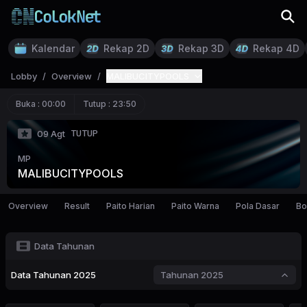
Kalendar
Rekap 2D
Rekap 3D
Rekap 4D
Lobby
/
Overview
/
MALIBUCITYPOOLS
Buka :
00:00
Tutup :
23:50
TUTUP
09 Agt
MP
MALIBUCITYPOOLS
Overview
Result
Paito Harian
Paito Warna
Pola Dasar
Bo
Data Tahunan
Data
Tahunan 2025
Tahunan 2025