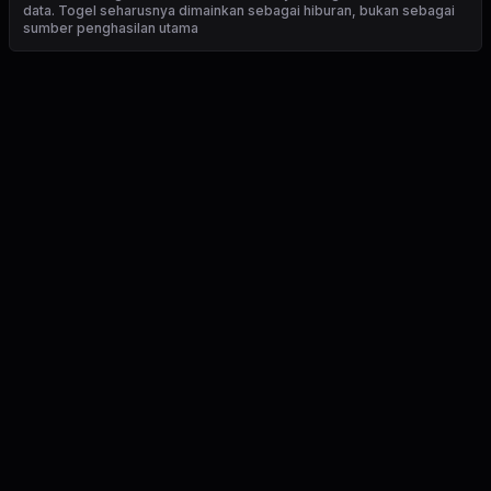
data. Togel seharusnya dimainkan sebagai hiburan, bukan sebagai
sumber penghasilan utama