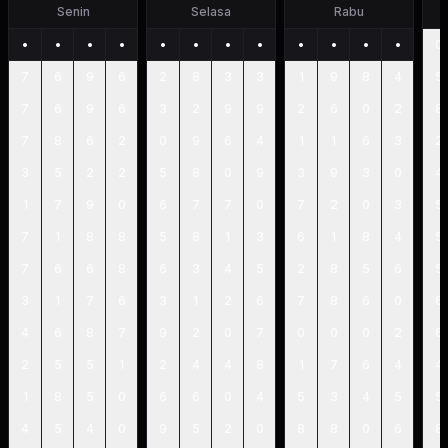
Senin
Selasa
Rabu
•
•
•
•
•
•
•
•
•
•
•
•
0
7
6
9
6
2
8
3
3
1
9
8
4
5
7
6
9
6
3
2
9
9
2
6
0
2
8
7
8
6
2
0
9
6
4
1
1
6
3
2
3
5
2
2
5
8
0
9
3
9
3
0
4
1
7
9
0
6
7
7
0
7
2
0
3
5
7
1
8
8
5
8
1
3
6
1
8
4
5
7
6
6
8
6
3
4
5
2
8
5
6
5
3
1
7
6
3
1
2
6
7
8
6
0
6
4
6
8
7
9
2
0
7
0
0
0
2
6
2
5
5
1
2
4
4
8
1
7
6
4
4
1
8
5
0
6
6
0
4
5
3
4
5
5
4
5
4
0
9
5
2
0
8
8
0
6
8