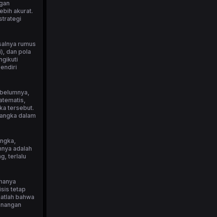
ngan
bih akurat.
strategi
isalnya rumus
), dan pola
ngikuti
endiri
ebelumnya,
atematis,
ka tersebut.
 angka dalam
angka,
nnya adalah
, terlalu
 hanya
sis tetap
ngatlah bahwa
menangan