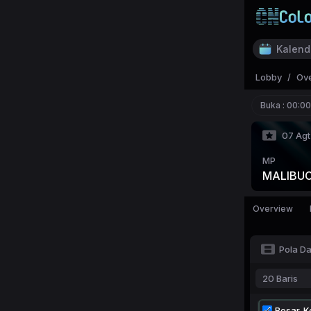
Kalend
Lobby
/
Ov
Buka :
00:00
07 Agt
MP
MALIBU
Overview
Pola D
20 Baris
Besar-Ke