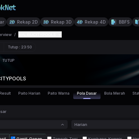
ar
Rekap 2D
Rekap 3D
Rekap 4D
BBFS
erview
/
MALIBUCITYPOOLS
Tutup :
23:50
TUTUP
CITYPOOLS
Result
Paito Harian
Paito Warna
Pola Dasar
Bola Merah
Stat
asar
Harian
cil
Ganjil-Genap
Tengah-Tepi
Kembang-Kempis
Ho