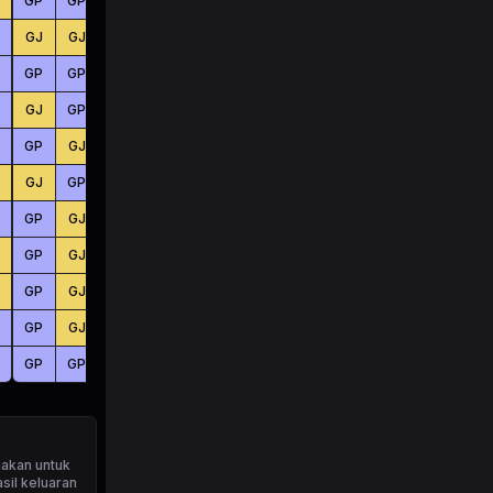
GP
GP
GP
BS
KC
BS
GJ
GJ
GP
BS
BS
KC
GP
GP
GP
BS
KC
KC
GJ
GP
GP
BS
KC
KC
GP
GJ
GJ
KC
KC
BS
GJ
GP
GJ
KC
KC
KC
GP
GJ
GP
KC
BS
BS
GP
GJ
GP
KC
KC
BS
GP
GJ
GP
BS
BS
BS
GP
GJ
GP
BS
BS
KC
GP
GP
GJ
KC
BS
KC
akan untuk
sil keluaran