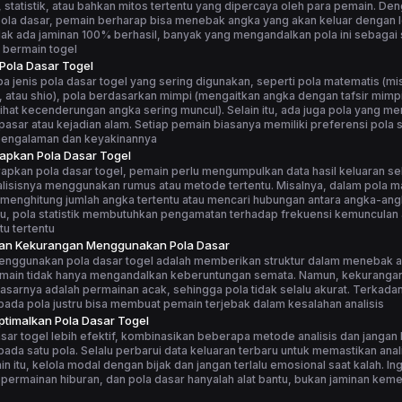
statistik, atau bahkan mitos tertentu yang dipercaya oleh para pemain. De
la dasar, pemain berharap bisa menebak angka yang akan keluar dengan le
ak ada jaminan 100% berhasil, banyak yang mengandalkan pola ini sebagai 
 bermain togel
 Pola Dasar Togel
 jenis pola dasar togel yang sering digunakan, seperti pola matematis (m
, atau shio), pola berdasarkan mimpi (mengaitkan angka dengan tafsir mimpi
elihat kecenderungan angka sering muncul). Selain itu, ada juga pola yang me
asar atau kejadian alam. Setiap pemain biasanya memiliki preferensi pola s
pengalaman dan keyakinannya
apkan Pola Dasar Togel
apkan pola dasar togel, pemain perlu mengumpulkan data hasil keluaran s
alisisnya menggunakan rumus atau metode tertentu. Misalnya, dalam pola m
menghitung jumlah angka tertentu atau mencari hubungan antara angka-ang
tu, pola statistik membutuhkan pengamatan terhadap frekuensi kemunculan
u tertentu
dan Kekurangan Menggunakan Pola Dasar
enggunakan pola dasar togel adalah memberikan struktur dalam menebak 
main tidak hanya mengandalkan keberuntungan semata. Namun, kekuranga
asarnya adalah permainan acak, sehingga pola tidak selalu akurat. Terkadang
ada pola justru bisa membuat pemain terjebak dalam kesalahan analisis
timalkan Pola Dasar Togel
sar togel lebih efektif, kombinasikan beberapa metode analisis dan jangan
ada satu pola. Selalu perbarui data keluaran terbaru untuk memastikan anali
ain itu, kelola modal dengan bijak dan jangan terlalu emosional saat kalah. I
 permainan hiburan, dan pola dasar hanyalah alat bantu, bukan jaminan ke