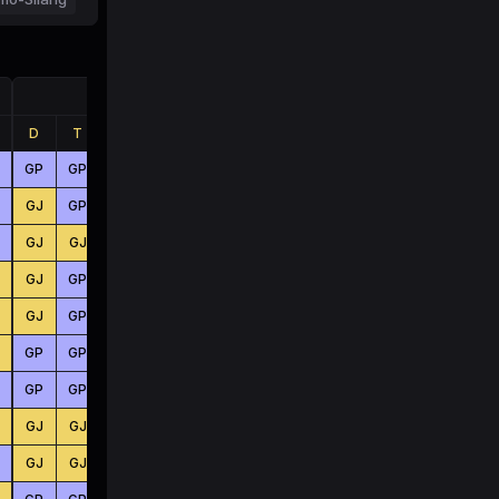
Jumlah
D
T
B
D
T
B
GP
GP
GJ
KC
BS
BS
GJ
GP
GP
BS
KC
KC
GJ
GJ
GJ
BS
KC
BS
GJ
GP
GJ
BS
BS
BS
GJ
GP
GJ
BS
BS
BS
GP
GP
GJ
KC
BS
BS
GP
GP
GJ
KC
BS
BS
GJ
GJ
GJ
BS
BS
BS
GJ
GJ
GP
BS
KC
KC