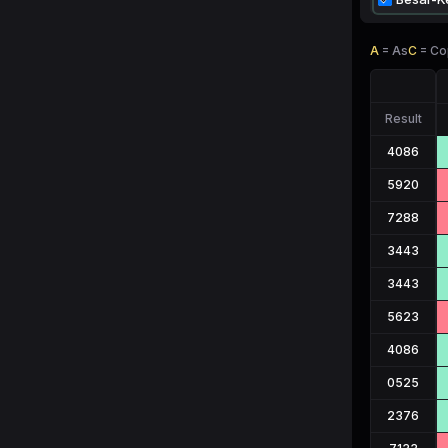
A
=
As
C
=
Co
Result
4086
5920
7288
3443
3443
5623
4086
0525
2376