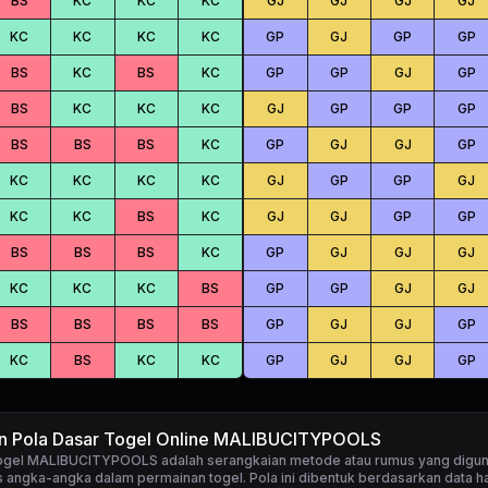
BS
KC
KC
KC
GJ
GJ
GJ
GJ
KC
KC
KC
KC
GP
GJ
GP
GP
BS
KC
BS
KC
GP
GP
GJ
GP
BS
KC
KC
KC
GJ
GP
GP
GP
BS
BS
BS
KC
GP
GJ
GJ
GP
KC
KC
KC
KC
GJ
GP
GP
GJ
KC
KC
BS
KC
GJ
GJ
GP
GP
BS
BS
BS
KC
GP
GJ
GJ
GJ
KC
KC
KC
BS
GP
GP
GJ
GJ
BS
BS
BS
BS
GP
GJ
GJ
GP
KC
BS
KC
KC
GP
GJ
GJ
GP
an Pola Dasar Togel Online MALIBUCITYPOOLS
 togel MALIBUCITYPOOLS
adalah serangkaian metode atau rumus yang digun
 angka-angka dalam permainan togel. Pola ini dibentuk berdasarkan data ha