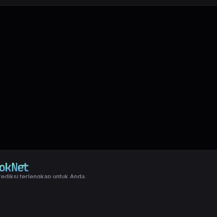
ediksi terlengkap untuk Anda.
right LXGroup. All rights reserved.
ditions
|
Privacy Policy
a dasar togel yang biasanya di pakai oleh para master angka jitu untuk predi