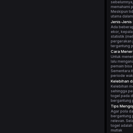
sebelumnya, 
memahami po
Meskipun tid
utama dalam
Jenis-Jenis
Ada beberapa
ekor, kepala
statistik (m
pergerakan p
tergantung 
Cara Mener
Untuk mener
lalu mengan
pemain bisa 
Sementara i
periode wakt
Kelebihan 
Kelebihan m
sehingga pe
togel pada d
bergantung p
Tips Mengop
Agar pola da
bergantung p
relevan. Sel
togel adalah
mutlak