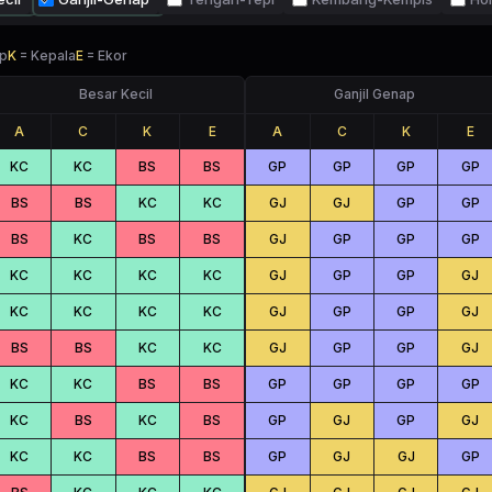
p
K
=
Kepala
E
=
Ekor
Besar Kecil
Ganjil Genap
A
C
K
E
A
C
K
E
KC
KC
BS
BS
GP
GP
GP
GP
BS
BS
KC
KC
GJ
GJ
GP
GP
BS
KC
BS
BS
GJ
GP
GP
GP
KC
KC
KC
KC
GJ
GP
GP
GJ
KC
KC
KC
KC
GJ
GP
GP
GJ
BS
BS
KC
KC
GJ
GP
GP
GJ
KC
KC
BS
BS
GP
GP
GP
GP
KC
BS
KC
BS
GP
GJ
GP
GJ
KC
KC
BS
BS
GP
GJ
GJ
GP