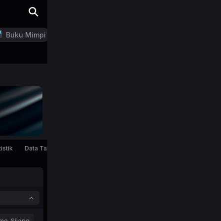
Buku Mimpi
LN Generator
istik
Data Tahunan
mo-Silang