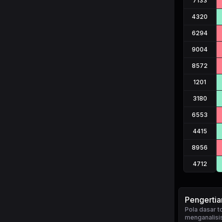
7133
4320
6294
9004
8572
1201
3180
6553
4415
8956
4712
Pengerti
Pola dasar
menganalisis