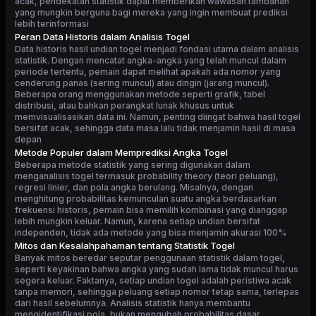
acak, pendekatan statistik dapat memberikan wawasan tambahan
yang mungkin berguna bagi mereka yang ingin membuat prediksi
lebih terinformasi
Peran Data Historis dalam Analisis Togel
Data historis hasil undian togel menjadi fondasi utama dalam analisis
statistik. Dengan mencatat angka-angka yang telah muncul dalam
periode tertentu, pemain dapat melihat apakah ada nomor yang
cenderung panas (sering muncul) atau dingin (jarang muncul).
Beberapa orang menggunakan metode seperti grafik, tabel
distribusi, atau bahkan perangkat lunak khusus untuk
memvisualisasikan data ini. Namun, penting diingat bahwa hasil togel
bersifat acak, sehingga data masa lalu tidak menjamin hasil di masa
depan
Metode Populer dalam Memprediksi Angka Togel
Beberapa metode statistik yang sering digunakan dalam
menganalisis togel termasuk probability theory (teori peluang),
regresi linier, dan pola angka berulang. Misalnya, dengan
menghitung probabilitas kemunculan suatu angka berdasarkan
frekuensi historis, pemain bisa memilih kombinasi yang dianggap
lebih mungkin keluar. Namun, karena setiap undian bersifat
independen, tidak ada metode yang bisa menjamin akurasi 100%
Mitos dan Kesalahpahaman tentang Statistik Togel
Banyak mitos beredar seputar penggunaan statistik dalam togel,
seperti keyakinan bahwa angka yang sudah lama tidak muncul harus
segera keluar. Faktanya, setiap undian togel adalah peristiwa acak
tanpa memori, sehingga peluang setiap nomor tetap sama, terlepas
dari hasil sebelumnya. Analisis statistik hanya membantu
mengidentifikasi pola, bukan mengubah probabilitas dasar