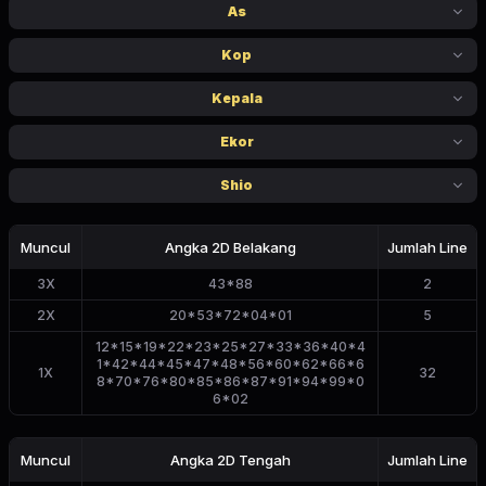
As
Kop
Kepala
Ekor
Shio
Muncul
Angka 2D
Belakang
Jumlah Line
3
X
43*88
2
2
X
20*53*72*04*01
5
12*15*19*22*23*25*27*33*36*40*4
1*42*44*45*47*48*56*60*62*66*6
1
X
32
8*70*76*80*85*86*87*91*94*99*0
6*02
Muncul
Angka 2D
Tengah
Jumlah Line