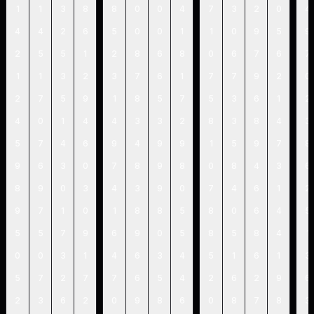
1
1
3
8
8
0
0
4
7
3
2
0
4
4
4
2
6
5
0
0
1
1
0
9
5
9
2
5
5
1
2
8
6
8
0
6
7
6
7
1
1
3
2
3
7
6
1
7
7
9
2
0
2
7
5
9
1
8
5
7
5
3
6
1
2
4
0
1
4
4
3
3
2
8
3
8
4
3
5
7
4
6
9
4
9
9
1
5
9
7
8
9
6
3
0
7
8
9
8
0
8
4
3
6
8
9
0
3
4
3
9
0
7
4
6
1
2
9
7
1
0
1
8
8
5
8
0
6
4
5
5
5
7
9
6
9
0
5
8
5
8
4
1
0
0
3
1
4
6
3
4
5
1
6
1
3
5
7
2
7
7
6
5
4
2
6
2
9
6
2
3
6
2
0
9
8
6
0
8
7
8
3