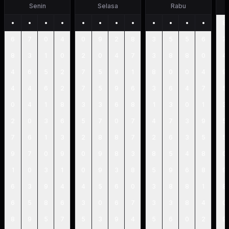
Senin
Selasa
Rabu
•
•
•
•
•
•
•
•
•
•
•
•
8
6
7
0
4
0
9
2
8
3
5
5
6
7
8
3
1
0
2
0
4
7
3
8
8
0
4
4
6
5
2
7
5
9
1
8
0
0
4
9
4
4
6
2
7
5
9
6
3
6
4
7
5
0
4
1
8
3
3
6
8
1
3
0
1
3
2
0
3
6
5
7
0
7
4
7
3
9
5
7
6
1
3
2
8
8
7
2
6
3
5
5
9
7
0
9
0
9
8
3
8
5
4
8
0
1
0
3
1
0
9
3
8
5
9
6
8
9
6
3
9
4
4
5
6
0
3
8
8
1
8
6
5
8
6
3
0
6
7
3
3
8
4
0
8
9
5
7
5
3
9
4
5
6
0
2
9