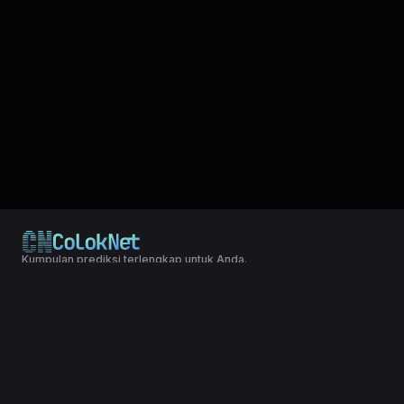
Kumpulan prediksi terlengkap untuk Anda.
© 2024 Copyright LXGroup. All rights reserved.
Terms & Conditions
|
Privacy Policy
SYDNEYPOOLS dikenal sebagai sumber resmi dan terpercaya,
sehingga keakuratan datanya tidak perlu diragukan lagi. Pemain
dapat merasa tenang karena semua hasil yang diumumkan telah
melalui proses verifikasi ketat. Dan juga kenyamanan mengakses
data menjadi salah satu faktor penting. Dengan teknologi modern
saat ini, Anda bisa mengecek pengeluaran SYDNEYPOOLS hanya