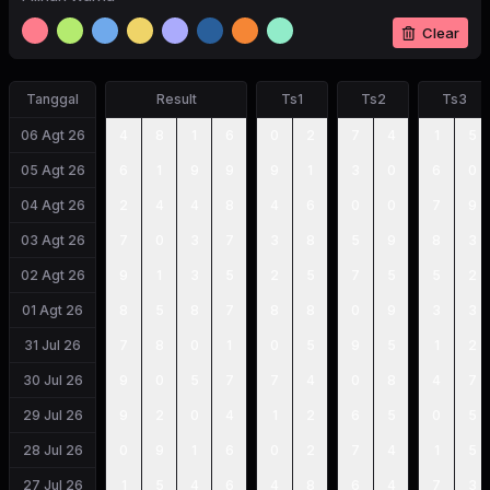
Clear
Tanggal
Result
Ts1
Ts2
Ts3
06 Agt 26
4
8
1
6
0
2
7
4
1
5
05 Agt 26
6
1
9
9
9
1
3
0
6
0
04 Agt 26
2
4
4
8
4
6
0
0
7
9
03 Agt 26
7
0
3
7
3
8
5
9
8
3
02 Agt 26
9
1
3
5
2
5
7
5
5
2
01 Agt 26
8
5
8
7
8
8
0
9
3
3
31 Jul 26
7
8
0
1
0
5
9
5
1
2
30 Jul 26
9
0
5
7
7
4
0
8
4
7
29 Jul 26
9
2
0
4
1
2
6
5
0
5
28 Jul 26
0
9
1
6
0
2
7
4
1
5
27 Jul 26
1
5
4
6
4
8
6
4
7
3