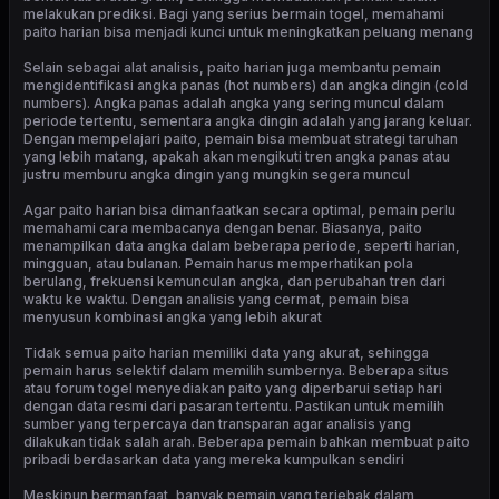
melakukan prediksi. Bagi yang serius bermain togel, memahami
paito harian bisa menjadi kunci untuk meningkatkan peluang menang
Selain sebagai alat analisis, paito harian juga membantu pemain
mengidentifikasi angka panas (hot numbers) dan angka dingin (cold
numbers). Angka panas adalah angka yang sering muncul dalam
periode tertentu, sementara angka dingin adalah yang jarang keluar.
Dengan mempelajari paito, pemain bisa membuat strategi taruhan
yang lebih matang, apakah akan mengikuti tren angka panas atau
justru memburu angka dingin yang mungkin segera muncul
Agar paito harian bisa dimanfaatkan secara optimal, pemain perlu
memahami cara membacanya dengan benar. Biasanya, paito
menampilkan data angka dalam beberapa periode, seperti harian,
mingguan, atau bulanan. Pemain harus memperhatikan pola
berulang, frekuensi kemunculan angka, dan perubahan tren dari
waktu ke waktu. Dengan analisis yang cermat, pemain bisa
menyusun kombinasi angka yang lebih akurat
Tidak semua paito harian memiliki data yang akurat, sehingga
pemain harus selektif dalam memilih sumbernya. Beberapa situs
atau forum togel menyediakan paito yang diperbarui setiap hari
dengan data resmi dari pasaran tertentu. Pastikan untuk memilih
sumber yang terpercaya dan transparan agar analisis yang
dilakukan tidak salah arah. Beberapa pemain bahkan membuat paito
pribadi berdasarkan data yang mereka kumpulkan sendiri
Meskipun bermanfaat, banyak pemain yang terjebak dalam