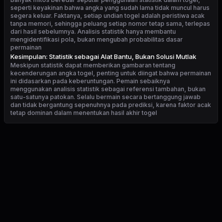
seperti keyakinan bahwa angka yang sudah lama tidak muncul harus
segera keluar. Faktanya, setiap undian togel adalah peristiwa acak
tanpa memori, sehingga peluang setiap nomor tetap sama, terlepas
dari hasil sebelumnya. Analisis statistik hanya membantu
mengidentifikasi pola, bukan mengubah probabilitas dasar
permainan
Kesimpulan: Statistik sebagai Alat Bantu, Bukan Solusi Mutlak
Meskipun statistik dapat memberikan gambaran tentang
kecenderungan angka togel, penting untuk diingat bahwa permainan
ini didasarkan pada keberuntungan. Pemain sebaiknya
menggunakan analisis statistik sebagai referensi tambahan, bukan
satu-satunya patokan. Selalu bermain secara bertanggung jawab
dan tidak bergantung sepenuhnya pada prediksi, karena faktor acak
tetap dominan dalam menentukan hasil akhir togel