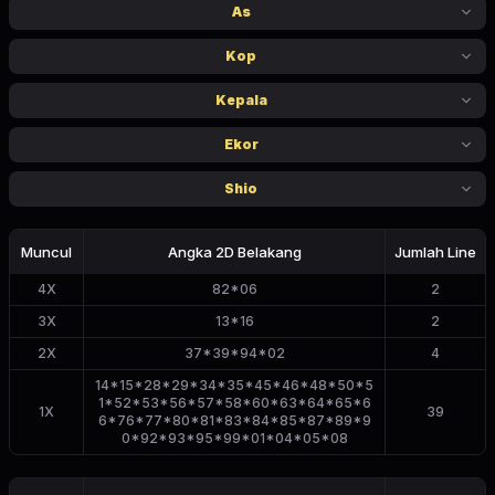
As
Kop
Kepala
Ekor
Shio
Muncul
Angka 2D
Belakang
Jumlah Line
4
X
82*06
2
3
X
13*16
2
2
X
37*39*94*02
4
14*15*28*29*34*35*45*46*48*50*5
1*52*53*56*57*58*60*63*64*65*6
1
X
39
6*76*77*80*81*83*84*85*87*89*9
0*92*93*95*99*01*04*05*08