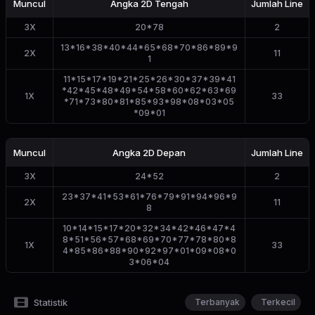
Muncul
Angka 2D
Tengah
Jumlah Line
3
X
20*78
2
13*16*38*40*44*65*68*70*86*89*9
2
X
11
1
11*15*17*19*21*25*26*30*37*39*41
*42*45*48*49*54*58*60*62*63*69
1
X
33
*71*73*80*81*85*93*98*08*03*05
*09*01
Muncul
Angka 2D
Depan
Jumlah Line
3
X
24*52
2
23*37*41*53*61*76*79*91*94*96*9
2
X
11
8
10*14*15*17*20*32*34*42*46*47*4
8*51*56*57*68*69*70*77*78*80*8
1
X
33
4*85*86*88*90*92*97*01*09*08*0
3*06*04
Statistik
Terbanyak
Terkecil